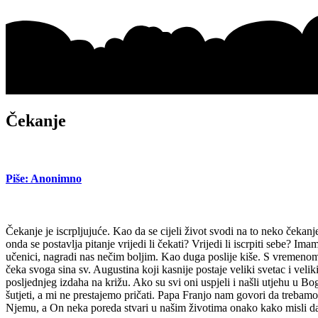
Čekanje
Piše: Anonimno
Čekanje je iscrpljujuće. Kao da se cijeli život svodi na to neko čeka
onda se postavlja pitanje vrijedi li čekati? Vrijedi li iscrpiti sebe? 
učenici, nagradi nas nečim boljim. Kao duga poslije kiše. S vremenom
čeka svoga sina sv. Augustina koji kasnije postaje veliki svetac i veli
posljednjeg izdaha na križu. Ako su svi oni uspjeli i našli utjehu u 
šutjeti, a mi ne prestajemo pričati. Papa Franjo nam govori da trebamo
Njemu, a On neka poreda stvari u našim životima onako kako misli da