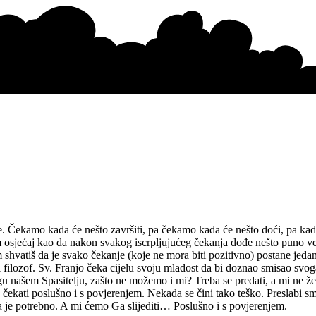
nje. Čekamo kada će nešto završiti, pa čekamo kada će nešto doći, pa ka
Imam osjećaj kao da nakon svakog iscrpljujućeg čekanja dođe nešto puno već
 shvatiš da je svako čekanje (koje ne mora biti pozitivno) postane jed
ki filozof. Sv. Franjo čeka cijelu svoju mladost da bi doznao smisao svog
Bogu našem Spasitelju, zašto ne možemo i mi? Treba se predati, a mi ne 
 čekati poslušno i s povjerenjem. Nekada se čini tako teško. Preslabi s
 je potrebno. A mi ćemo Ga slijediti… Poslušno i s povjerenjem.