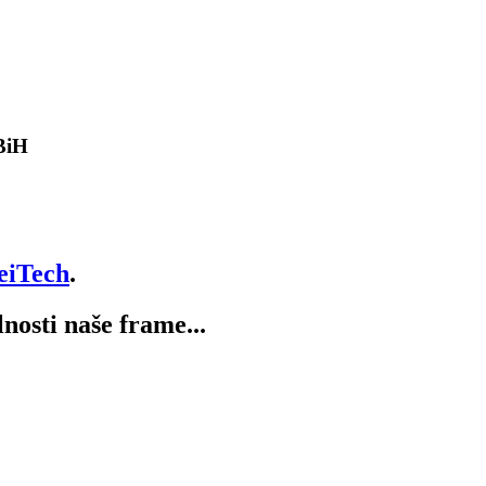
 BiH
eiTech
.
lnosti naše frame...