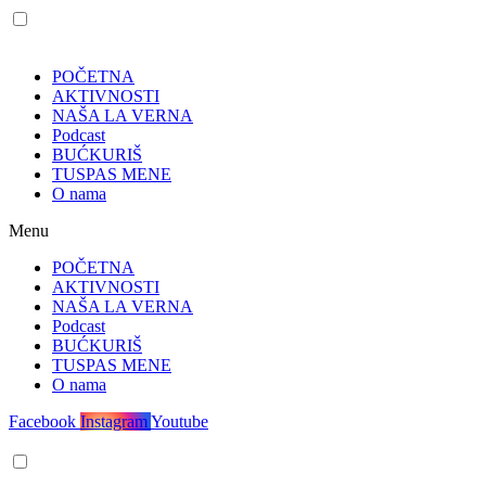
POČETNA
AKTIVNOSTI
NAŠA LA VERNA
Podcast
BUĆKURIŠ
TUSPAS MENE
O nama
Menu
POČETNA
AKTIVNOSTI
NAŠA LA VERNA
Podcast
BUĆKURIŠ
TUSPAS MENE
O nama
Facebook
Instagram
Youtube