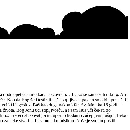
da dođe opet čekamo kada će završiti… I tako se samo vrti u krug. Ali
e. Kao da Bog želi testirati našu strpljivost, pa ako smo bili poslušni
an veliki blagoslov. Baš kao duga nakon kiše. Sv. Monika 16 godina
a života, Bog Jonu uči strpljivošću, a i sam Isus uči čekati do
želimo. Treba osluškivati, a mi uporno hodamo začepljenih ušiju. Treba
mo za neke stvari… Ili samo tako mislimo. Naše je sve prepustiti