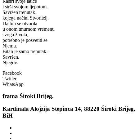
Raširi svoje latice
i strši svojom ljepotom.
Savršen trenutak
kojega načini Stvoritelj.
Da bih se otvorila
u onom tmurnom vremenu
svoga života,
potrebno je posvetiti se
Njemu.
Bitan je samo trenutak-
Savršen.
Njegov.
Facebook
Twitter
WhatsApp
frama
Široki Brijeg.
Kardinala Alojzija Stepinca 14, 88220 Široki Brijeg,
BiH