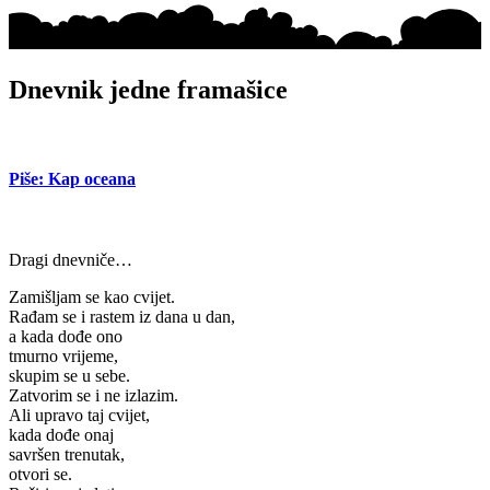
Dnevnik jedne framašice
Piše: Kap oceana
Dragi dnevniče…
Zamišljam se kao cvijet.
Rađam se i rastem iz dana u dan,
a kada dođe ono
tmurno vrijeme,
skupim se u sebe.
Zatvorim se i ne izlazim.
Ali upravo taj cvijet,
kada dođe onaj
savršen trenutak,
otvori se.