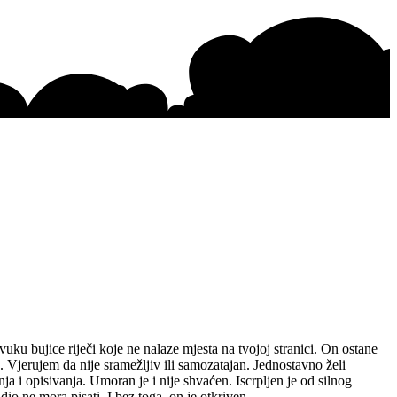
vuku bujice riječi koje ne nalaze mjesta na tvojoj stranici. On ostane
ja. Vjerujem da nije sramežljiv ili samozatajan. Jednostavno želi
ja i opisivanja. Umoran je i nije shvaćen. Iscrpljen je od silnog
io ne mora pisati. I bez toga, on je otkriven.