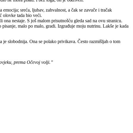
emocija; sreća, ljubav, zahvalnost, a čak se zavuče i tračak
ć olovke tada bio veći.
li ona nestaje. S još malom prisutnošću gleda sad na ovu stranicu.
 pisanje, malo po malo, gradi. Izgrađuje moju nutrinu. Lakše je kada
a je slobodnija. Ona se polako privikava. Često razmišljah o tom
ovjeku, prema Očevoj volji.”