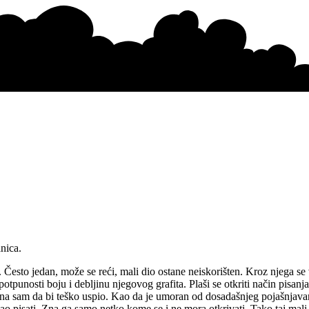
nica.
. Često jedan, može se reći, mali dio ostane neiskorišten. Kroz njega se 
u potpunosti boju i debljinu njegovog grafita. Plaši se otkriti način pisan
vjerena sam da bi teško uspio. Kao da je umoran od dosadašnjeg pojašnjavan
ao pisati. Zna ga samo netko kome se i ne mora otkrivati. Tako taj mali d