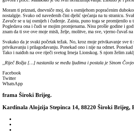
Moram ti priznati, dnevniče moj, da s osmijehom popraćenim dubokom z
nostalgije. Svako od navedenih čini djelić sjećanja na tu stranicu. Sv
Zavuče se u taj osmijeh i čuđenje. Zaista, puno toga se promijenilo u
Pogledava ona i čudi se mojim promjenama. Nisu prošle godine i godin
znam da ti sve ove moje misli, želje, molitve, ma sve, vjerno čuvaš na
Svakako da je svaki početak težak. No, kroz moje privikavanje sve ti 
privikavanju i prilagođavanju. Ponekad ono i nije na odmet. Ponekad o
Tako i naiđoh na ove riječi svetog Irneja Lionskog. S njom želim zaključ
,,Riječ Božja […] nastanila se među ljudima i postala je Sinom Čovje
Facebook
Twitter
WhatsApp
frama
Široki Brijeg.
Kardinala Alojzija Stepinca 14, 88220 Široki Brijeg,