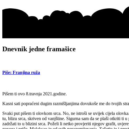
Dnevnik jedne framašice
Piše: Franjina ruža
Pišem ti ovo 8.travnja 2021.godine.
Kasni sati popraćeni dugim razmišljanjima dovukoše me do tvojih stra
Svaki put pišem ti olovkom srca. No, ne istroši se uvijek cijela olovka
tu, blizu srca, skriven od vanjštine. Sigurna sam da se plaši otkriti ti 
zadržati to u blizini srca. Poželi li netko provjeriti njegov grafit, u
govora i priče. Malaksao je od svih nerazumijevanja. Zašutio je i prest