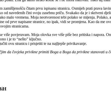
amišljenošću čitam prvu ispisanu stranicu. Osmijeh prati prava lavina 
ako od navedenih čini svoju zasebnu priču. Svakako da je i skriveni djeli
 tako malo vremena. Moja neotvorenost tebi polako se mijenja. Polako, a
e od prve napisane stranice, no ipak, vidi se promjena. Kao da me ovo
 svojim stranicama.
se više povjeravam. Moja olovka sve više piše bez pritiska i napora. On
no i je to “nešto” ključno.
iti ovu stranicu i prisjetiti te na najljepše privikavanje.
čjim da čovjeka privikne primiti Boga a Boga da privikne stanovati u č
 BiH