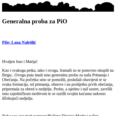
Generalna proba za PiO
Piše: Lana Naletilić
Hvaljen Isus i Marija!
Kao i svakoga petk
a
, tako i ovoga,
framaši su se ponovno okupili na
Brigu.
.
Ovoga
put
a imali
smo generalnu probu za
naša
P
rimanja i
Obećanja
. Na početku smo se pomolili, poslušali obavijesti
te
se
svaka formacija
, od primanja, obnove i na poslijetku prvih
obećanja,
pripremala za
obred u nedjelju.
Probu, a ujedno
i
naš susret, završili
smo zajedničkom molitvom te
se razišli svojim kućama radosno
iščekujući nedjelju
.
Neka vas sve prati zagovor Blažene Djevice Marije i našeg