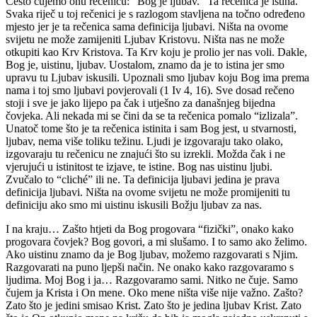
Često čujemo onu rečenicu: “Bog je ljubav.” Ta rečenica je istina.
Svaka riječ u toj rečenici je s razlogom stavljena na točno određeno
mjesto jer je ta rečenica sama definicija ljubavi. Ništa na ovome
svijetu ne može zamijeniti Ljubav Kristovu. Ništa nas ne može
otkupiti kao Krv Kristova. Ta Krv koju je prolio jer nas voli. Dakle,
Bog je, uistinu, ljubav. Uostalom, znamo da je to istina jer smo
upravu tu Ljubav iskusili. Upoznali smo ljubav koju Bog ima prema
nama i toj smo ljubavi povjerovali (1 Iv 4, 16). Sve dosad rečeno
stoji i sve je jako lijepo pa čak i utješno za današnjeg bijedna
čovjeka. Ali nekada mi se čini da se ta rečenica pomalo “izlizala”.
Unatoč tome što je ta rečenica istinita i sam Bog jest, u stvarnosti,
ljubav, nema više toliku težinu. Ljudi je izgovaraju tako olako,
izgovaraju tu rečenicu ne znajući što su izrekli. Možda čak i ne
vjerujući u istinitost te izjave, te istine. Bog nas uistinu ljubi.
Zvučalo to “cliché” ili ne. Ta definicija ljubavi jedina je prava
definicija ljubavi. Ništa na ovome svijetu ne može promijeniti tu
definiciju ako smo mi uistinu iskusili Božju ljubav za nas.
I na kraju… Zašto htjeti da Bog progovara “fizički”, onako kako
progovara čovjek? Bog govori, a mi slušamo. I to samo ako želimo.
Ako uistinu znamo da je Bog ljubav, možemo razgovarati s Njim.
Razgovarati na puno ljepši način. Ne onako kako razgovaramo s
ljudima. Moj Bog i ja… Razgovaramo sami. Nitko ne čuje. Samo
čujem ja Krista i On mene. Oko mene ništa više nije važno. Zašto?
Zato što je jedini smisao Krist. Zato što je jedina ljubav Krist. Zato