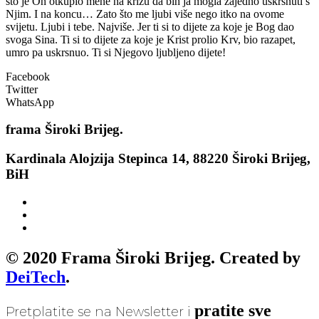
što je On otkupio mene na križu da bih ja mogla zajedno uskrsnuti s
Njim. I na koncu… Zato što me ljubi više nego itko na ovome
svijetu. Ljubi i tebe. Najviše. Jer ti si to dijete za koje je Bog dao
svoga Sina. Ti si to dijete za koje je Krist prolio Krv, bio razapet,
umro pa uskrsnuo. Ti si Njegovo ljubljeno dijete!
Facebook
Twitter
WhatsApp
frama
Široki Brijeg.
Kardinala Alojzija Stepinca 14, 88220 Široki Brijeg,
BiH
© 2020 Frama Široki Brijeg. Created by
DeiTech
.
pratite sve
Pretplatite se na Newsletter i