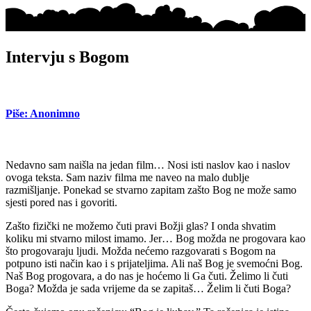
Intervju s Bogom
Piše: Anonimno
Nedavno sam naišla na jedan film… Nosi isti naslov kao i naslov
ovoga teksta. Sam naziv filma me naveo na malo dublje
razmišljanje. Ponekad se stvarno zapitam zašto Bog ne može samo
sjesti pored nas i govoriti.
Zašto fizički ne možemo čuti pravi Božji glas? I onda shvatim
koliku mi stvarno milost imamo. Jer… Bog možda ne progovara kao
što progovaraju ljudi. Možda nećemo razgovarati s Bogom na
potpuno isti način kao i s prijateljima. Ali naš Bog je svemoćni Bog.
Naš Bog progovara, a do nas je hoćemo li Ga čuti. Želimo li čuti
Boga? Možda je sada vrijeme da se zapitaš… Želim li čuti Boga?