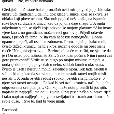
ljubavi… No, mi vjere nemamo…
Gledajući u oči stare bake, pronađoh neki mir- pogled joj je bio tako
umirujući, zagledan u daljinu dok gleda u sunce, koje se skriva iza
oblaka koji plove nebom. Skrenuh pogled nešto niže, na ispucale
ruke koje su držale krunicu, kao da joj ona daje snagu… A onda
odjednom sjetih se riječi koje odzvoniše mojom glavom: “Ako imate
vjere kao zrno gorušično, možete reći gori ovoj: Prijeđi odavde
tamo, i prijeći će tamo. Ništa vam neće biti nemoguće.” Dobro
upamćene riječi, ali ostale u zaboravu. Promatrajući je kako moli,
čvrsto držeći krunicu, negdje kroz sjećanje dođoše mi opet njene
riječi: “Ne gubi vjeru svoju. Bezbroj oluja će te srušiti, no sjeti se da
je i On ustao pod težinom križa… Svaki dan počni s Njim i moći ćeš
gore premjestiti!” Vrtile su se dugo po mojim mislima te riječi, a
onda sjedoh do nje, pogledah u nebo, skidoh krunicu oko vrata,
čvrsto je uzeh i nastavih moliti, zajedno s njom. Tek tada osjetih u
sebi neki mir, kao da su svi moji nemiri nestali, ratovi mojih misli
nestali… A onda osjetih radost i spokoj, osjetih snagu molitve. S
njom svi ratovi nestaju… Pa kad bi svi uzeli krunicu- našli bi utjehu,
odgovore na sva pitanja… Oni koji traže notu pronašli bi još njih,
napisali bi najljepšu melodiju života. Onaj pisac našao bi prave riječi
i tako napisao najljepšu knjigu, ostavljajući na stranicama komadiće
svoje duše… Sve to, kad bi vjere imali.
Facebook