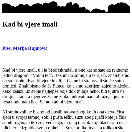
Kad bi vjere imali
Piše: Marija Dujmović
Kad bi vjere imali, ti i ja bi se iskradali u one kasne sate da reknemo
jedno drugom: “Volim te!”. Bez imalo sumnje u te riječi, znali bismo
da su istinite. Kad bi vjere imali, ti i ja ne bi strahovali što će sutra
donijeti. Znali bismo da će Sunce, koje smo zagrljeni zajedno gledali
kako zalazi, uz svoje najljepše boje dok miluje nebo, biti ujutro na
drugoj strani, a njegove zlatne zrake milovati nam obraze, a jutarnja
rosa umiti nam lice. Samo kad bi vjere imali…
Ni strahovali ne bismo od pustih ratova zbog kojih ona djevojčica
sjedi u svojoj tamnoj sobi i pušta tešku suzu zbog riječi koje je čula,
silnih ruganja i tko zna već čega, ili onaj dječak koji plače sam na
ulici jer je izgubio svoju obitelj… Suze, toliko male, a toliko teške