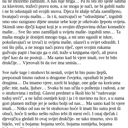
da ne možemo zamisliti. A nas nije briga… Pa ni oni što sjede satima
za klavirom, tražeći pravu notu, a ne mogu je naći, ne bi gubili nadu
i ne bi odustajali od svojih snova. Djeca bi idalje trčala zamišljeno,
hvatajući svoju maštu… Ja i ti, nazivajući se “odraslijima”, izgubili
smo ono razigrano dijete unutar sebe koje je otkrivalo ljepotu svijeta.
Skinuli smo dječji kaput koji je u svojim džepovima držao komadiće
mašte… Sve što smo zamišljali u svijetu mašte- izgubili smo… Ta
mašta mogla je donijeti mnogo toga, a mi smo ugasili te iskre,
pokušavajući se izvući iz svijeta mašte, ulazeći u svijet odraslih. I
oni što pišu, a ne mogu naći pravu riječ, opet svojim rukama
gužvaju papir i bacaju ga o zid; traže u knjigama riječi, ali prava
riječ kao da ne postoji… Ma samo kad bi vjere imali, sve bi bilo
drukčije… Vjerovali bi da sve ima smisla…
Sve naše tuge i strahovi bi nestali, svijet bi bio puno ljepši,
prepoznali bismo radost u drugome čovjeku, opraštali bi jedni
drugima… Da imamo vjere, uzeli bi knjige, one gdje na koricama
piše: mir, nada, ljubav… Svaka bi nas učila o poštenju i radosti, a ne
o strahovima i mržnji. Glavni predmet u školi bio bi “radovanje
tuđoj sreći”, a ne lažni osmijeh koji i ja i ti stavimo na lice, a u nama
gori plamen mržnje jer je netko bolji od nas… Ma samo kad bi vjere
imali… Nitko od nas ne bi strahovao hoće li imati što sutra jesti ili
obući, hoće li netko nešto ružno tebi ili meni reći. I onaj dječak i
djevojčica gledali bi ovaj svijet drukčije- ne tako tmurno, sivo ili
bijelo, već u bojama: bojama sreće, bojama osmijeha, bojama