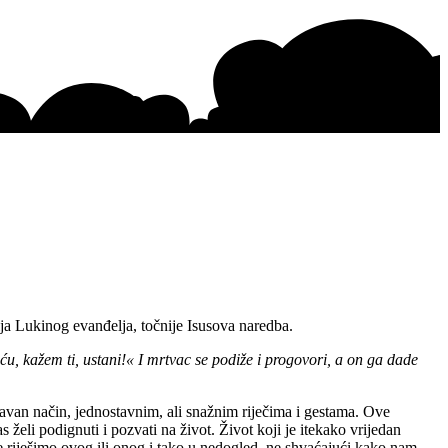
ja Lukinog evanđelja, točnije Isusova naredba.
u, kažem ti, ustani!« I mrtvac se podiže i progovori, a on ga dade
ostavan način, jednostavnim, ali snažnim riječima i gestama. Ove
želi podignuti i pozvati na život. Život koji je itekako vrijedan
 riješimo ovog ili onog i tako u nedogled, ne shvaćajući kako nam