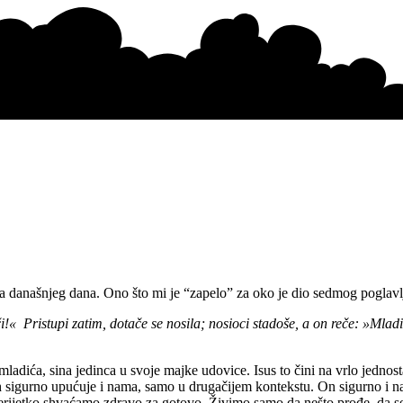
nja današnjeg dana. Ono što mi je “zapelo” za oko je dio sedmog poglavl
« Pristupi zatim, dotače se nosila; nosioci stadoše, a on reče: »Mladić
a mladića, sina jedinca u svoje majke udovice. Isus to čini na vrlo jedn
 sigurno upućuje i nama, samo u drugačijem kontekstu. On sigurno i nas 
erijetko shvaćamo zdravo za gotovo. Živimo samo da nešto prođe, da se