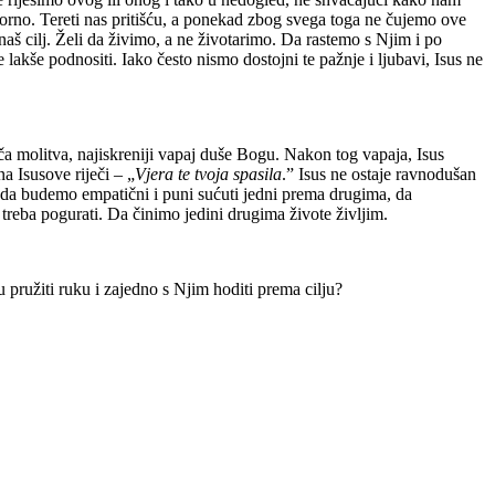
morno. Tereti nas pritišću, a ponekad zbog svega toga ne čujemo ove
 naš cilj. Želi da živimo, a ne životarimo. Da rastemo s Njim i po
akše podnositi. Iako često nismo dostojni te pažnje i ljubavi, Isus ne
ača molitva, najiskreniji vapaj duše Bogu. Nakon tog vapaja, Isus
a Isusove riječi – „
Vjera te tvoja spasila
.” Isus ne ostaje ravnodušan
 da budemo empatični i puni sućuti jedni prema drugima, da
treba pogurati. Da činimo jedini drugima živote življim.
 pružiti ruku i zajedno s Njim hoditi prema cilju?