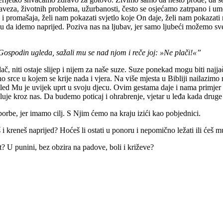
baveza, životnih problema, užurbanosti, često se osjećamo zatrpano i u
ha i promašaja, želi nam pokazati svjetlo koje On daje, želi nam pokazati
 da idemo naprijed. Poziva nas na ljubav, jer samo ljubeći možemo sve l
ospodin ugleda, sažali mu se nad njom i reče joj: »Ne plači!«”
č, niti ostaje slijep i nijem za naše suze. Suze ponekad mogu biti najj
o srce u kojem se krije nada i vjera. Na više mjesta u Bibliji nailazimo n
gled Mu je uvijek uprt u svoju djecu. Ovim gestama daje i nama primjer
uje kroz nas. Da budemo poticaj i ohrabrenje, vjetar u leđa kada druge 
 borbe, jer imamo cilj. S Njim ćemo na kraju izići kao pobjednici.
i kreneš naprijed? Hoćeš li ostati u ponoru i nepomično ležati ili ćeš mu
vot? U punini, bez obzira na padove, boli i križeve?