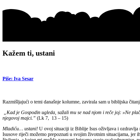
Kažem ti, ustani
Piše: Iva Sesar
Razmišljajući o temi današnje kolumne, zavirala sam u biblijska čita
„Kad je Gospodin ugleda, sažali mu se nad njom i reče joj: »Ne plači!
njegovoj majci.”
(Lk 7, 13 – 15)
Mladiću… ustani!
U ovoj situaciji iz Biblije Isus oživljava i ozdravlj
Isusove riječi možemo prepoznati u svojim životnim situacijama, jer ih
življenja, a kojeg mi možda zaneseni brigama svoje svakodnevnice, n