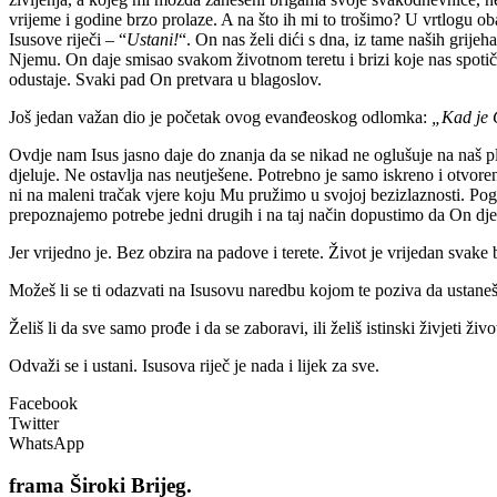
vrijeme i godine brzo prolaze. A na što ih mi to trošimo? U vrtlogu o
Isusove riječi – “
Ustani!
“. On nas želi dići s dna, iz tame naših grije
Njemu. On daje smisao svakom životnom teretu i brizi koje nas spotiču
odustaje. Svaki pad On pretvara u blagoslov.
Još jedan važan dio je početak ovog evanđeoskog odlomka:
„Kad je G
Ovdje nam Isus jasno daje do znanja da se nikad ne oglušuje na naš pla
djeluje. Ne ostavlja nas neutješene. Potrebno je samo iskreno i otvoren
ni na maleni tračak vjere koju Mu pružimo u svojoj bezizlaznosti. Po
prepoznajemo potrebe jedni drugih i na taj način dopustimo da On djel
Jer vrijedno je. Bez obzira na padove i terete. Život je vrijedan svake
Možeš li se ti odazvati na Isusovu naredbu kojom te poziva da ustaneš 
Želiš li da sve samo prođe i da se zaboravi, ili želiš istinski živjeti ži
Odvaži se i ustani. Isusova riječ je nada i lijek za sve.
Facebook
Twitter
WhatsApp
frama
Široki Brijeg.