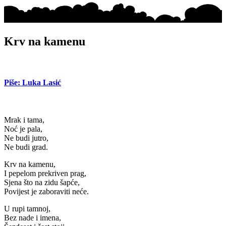
Krv na kamenu
Piše: Luka Lasić
Mrak i tama,
Noć je pala,
Ne budi jutro,
Ne budi grad.
Krv na kamenu,
I pepelom prekriven prag,
Sjena što na zidu šapće,
Povijest je zaboraviti neće.
U rupi tamnoj,
Bez nade i imena,