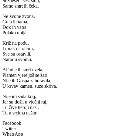
Šezdeset i šest stoji,
Samo smrt ih čeka.
Ne zvone zvona,
Guta ih tama,
Dok ih vatra,
Polako ubija.
Križ na podu,
I mrak na oltaru,
Sve su ostavili,
Narodu svomu.
Al’ nije ih smrt uzela,
Plamen vjere još se žari,
Nije ih Gospa zaboravila,
U krvav kamen, suze skriva.
Nije im sada kraj,
Jer su došli u vječni raj,
Tu žive heroji naši,
Tu u srcima našim.
Facebook
Twitter
WhatsApp