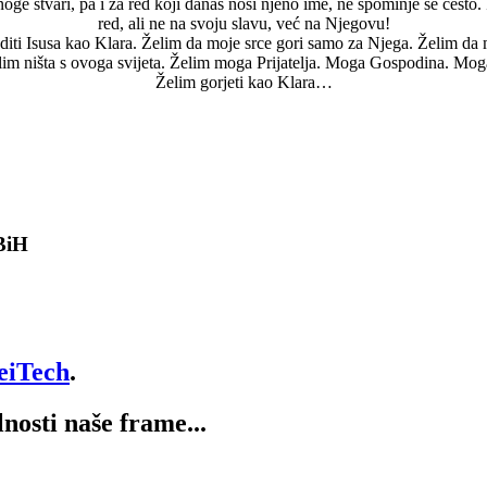
oge stvari, pa i za red koji danas nosi njeno ime, ne spominje se često. I
red, ali ne na svoju slavu, već na Njegovu!
editi Isusa kao Klara. Želim da moje srce gori samo za Njega. Želim da
lim ništa s ovoga svijeta. Želim moga Prijatelja. Moga Gospodina. Mog
Želim gorjeti kao Klara…
 BiH
eiTech
.
lnosti naše frame...