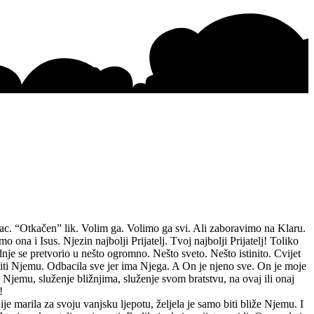
tac. “Otkačen” lik. Volim ga. Volimo ga svi. Ali zaboravimo na Klaru.
ona i Isus. Njezin najbolji Prijatelj. Tvoj najbolji Prijatelj! Toliko
nje se pretvorio u nešto ogromno. Nešto sveto. Nešto istinito. Cvijet
lužiti Njemu. Odbacila sve jer ima Njega. A On je njeno sve. On je moje
 Njemu, služenje bližnjima, služenje svom bratstvu, na ovaj ili onaj
!
ije marila za svoju vanjsku ljepotu, željela je samo biti bliže Njemu. I