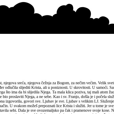
st, njegova sreća, njegova čežnja za Bogom, za nečim većim. Velik sve
dlučila slijediti Krista, ali u poniznosti. U skrovitosti. U samoći. Samo 
 što ima da bi slijedila Njega. Ta mala klica poziva, taj mali atom žud
 bio proslaviti Njega, a ne sebe. Kao i sv. Franjo, došla je i počela s
 ona izgovorila, govori sve. Ljubav je sve. Ljubav s velikim LJ. Služenje
način. U svakom možeš prepoznati lice Krista i služiti. Jer u tome je sve
 ostavila sebi. Dala je sve ovozemaljsko pa čak i pramenove svoje kose. N