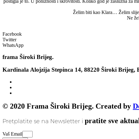
postigla je to. U poniznosti i skrovitosti. Koliko god je zaslužna za mn
Želim biti kao Klara… Želim slij
Ne že
Facebook
Twitter
WhatsApp
frama
Široki Brijeg.
Kardinala Alojzija Stepinca 14, 88220 Široki Brijeg,
© 2020 Frama Široki Brijeg. Created by
D
pratite sve aktua
Pretplatite se na Newsletter i
Vaš Email