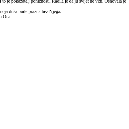
 to je pokazatelj poniznosti. Radila je da ju svijet ne vidi. Osnovala je
 moja duša bude prazna bez Njega.
a Oca.