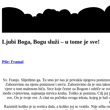
Ljubi Boga, Bogu služi – u tome je sve!
Piše: Framaš
Sv. Franjo. Slijedimo ga. Tu smo jer nas je privukla njegova ponizno
Zaboravimo na njenu poniznost i sreću. Zaboravimo da je ona također o
vjere u tom malenom biću. Srce koje čezne za Bogom i odriče se svega
među cvjetovima, najmanja mrvica kruha. Toliko je ponizna. Cilj joj je
sve. On je tvoje sve. A citat na početku ovoga teksta, kojeg je baš
Razmisli koliko je ta svetica dala, a koliko joj se vratilo. Nije ništa