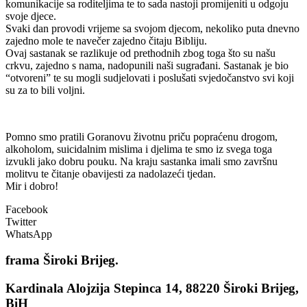
komunikacije sa roditeljima te to sada nastoji promijeniti u odgoju
svoje djece.
Svaki dan provodi vrijeme sa svojom djecom, nekoliko puta dnevno
zajedno mole te navečer zajedno čitaju Bibliju.
Ovaj sastanak se razlikuje od prethodnih zbog toga što su našu
crkvu, zajedno s nama, nadopunili naši sugrađani. Sastanak je bio
“otvoreni” te su mogli sudjelovati i poslušati svjedočanstvo svi koji
su za to bili voljni.
Pomno smo pratili Goranovu životnu priču popraćenu drogom,
alkoholom, suicidalnim mislima i djelima te smo iz svega toga
izvukli jako dobru pouku. Na kraju sastanka imali smo završnu
molitvu te čitanje obavijesti za nadolazeći tjedan.
Mir i dobro!
Facebook
Twitter
WhatsApp
frama
Široki Brijeg.
Kardinala Alojzija Stepinca 14, 88220 Široki Brijeg,
BiH