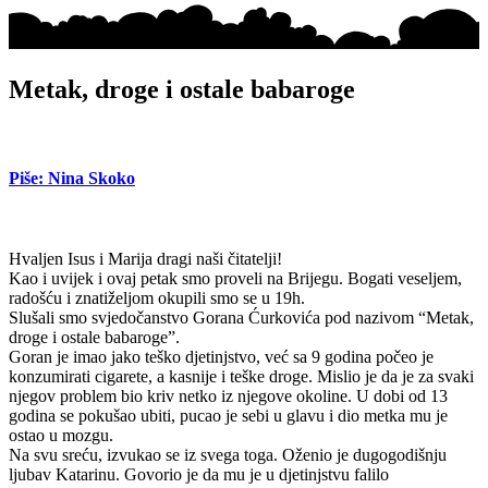
Metak, droge i ostale babaroge
Piše: Nina Skoko
Hvaljen Isus i Marija dragi naši čitatelji!
Kao i uvijek i ovaj petak smo proveli na Brijegu. Bogati veseljem,
radošću i znatiželjom okupili smo se u 19h.
Slušali smo svjedočanstvo Gorana Ćurkovića pod nazivom “Metak,
droge i ostale babaroge”.
Goran je imao jako teško djetinjstvo, već sa 9 godina počeo je
konzumirati cigarete, a kasnije i teške droge. Mislio je da je za svaki
njegov problem bio kriv netko iz njegove okoline. U dobi od 13
godina se pokušao ubiti, pucao je sebi u glavu i dio metka mu je
ostao u mozgu.
Na svu sreću, izvukao se iz svega toga. Oženio je dugogodišnju
ljubav Katarinu. Govorio je da mu je u djetinjstvu falilo