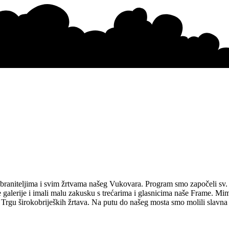
st braniteljima i svim žrtvama našeg Vukovara. Program smo započeli sv
e galerije i imali malu zakusku s trećarima i glasnicima naše Frame. Mim
 Trgu širokobrijeških žrtava. Na putu do našeg mosta smo molili slavna 