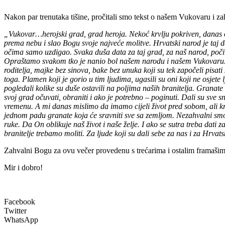
Nakon par trenutaka tišine, pročitali smo tekst o našem Vukovaru i z
„Vukovar…herojski grad, grad heroja. Nekoć krvlju pokriven, danas o
prema nebu i slao Bogu svoje najveće molitve. Hrvatski narod je taj 
očima samo uzdigao. Svaka duša data za taj grad, za naš narod, počiv
Opraštamo svakom tko je nanio bol našem narodu i našem Vukovaru. Bog 
roditelja, majke bez sinova, bake bez unuka koji su tek započeli pisat
toga. Plamen koji je gorio u tim ljudima, ugasili su oni koji ne osjet
pogledali kolike su duše ostavili na poljima naših branitelja. Granate 
svoj grad očuvati, obraniti i ako je potrebno – poginuti. Dali su sve 
vremenu. A mi danas mislimo da imamo cijeli život pred sobom, ali kra
jednom padu granate koja će sravniti sve sa zemljom. Nezahvalni smo
ruke. Da On oblikuje naš život i naše želje. I ako se sutra treba dati
branitelje trebamo moliti. Za ljude koji su dali sebe za nas i za Hrvat
Zahvalni Bogu za ovu večer provedenu s trećarima i ostalim framašima,
Mir i dobro!
Facebook
Twitter
WhatsApp