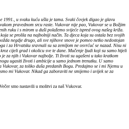
 1991., u svaku kuću ušla je tama. Svaki čovjek digao je glavu
u svakom pravednom srcu raste. Vukovar nije pao, Vukovar se u Božjim
nih ruku i s mirom u duši polažemo svijeće ispred ovog našeg križa.
ja se prolila na najbolniji način. Ta djeca koja su ostala bez svojih
, možda negdje drugo, ali sve njihove snove je pomeo netko nedostojan
Boga i za Hrvatsku sravnali su sa zemljom ne osvrćuć se nazad. Nisu ni
roz cijeli grad i okolicu sve te dane. Mučenje ljudi koji su samo htjeli
je za njih i Vukovar najbolje. Ti životi su ugašeni u tako kratkom
e mogu ugasiti životi i ambicije u samo jednom trenutku. U samo
za Vukovar, za toliko duša predanih Bogu. Predajmo se i mi Njemu u
vi smo mi Vukovar. Nikad ga zaboraviti ne smijemo i uvijek se za
Večer smo nastavili u molitvi za naš Vukovar.