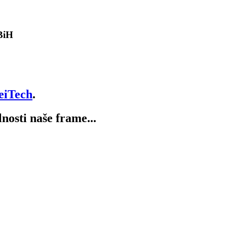
 BiH
eiTech
.
lnosti naše frame...