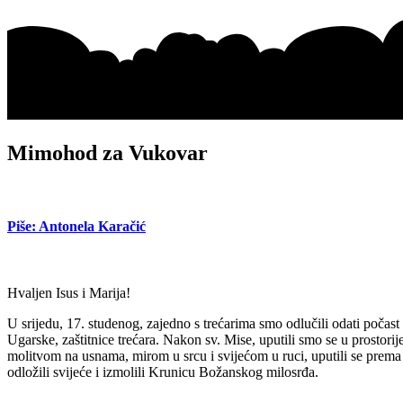
Mimohod za Vukovar
Piše: Antonela Karačić
Hvaljen Isus i Marija!
U srijedu, 17. studenog, zajedno s trećarima smo odlučili odati poča
Ugarske, zaštitnice trećara. Nakon sv. Mise, uputili smo se u prostorij
molitvom na usnama, mirom u srcu i svijećom u ruci, uputili se prema
odložili svijeće i izmolili Krunicu Božanskog milosrđa.