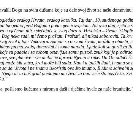
ahvalili Bogu na svim dušama koje su dale svoj život za našu domovinu:
gledalo svakog Hrvata, svakog katolika. Taj dan, 18. studenoga godine
dan bio jedno pred Bogom i pred cijelim svijetom. Na ovaj dan, sjeta 
a u vječnom miru sjećajući se svog dara za Hrvatsku – života. Skloplje
neka sudi, mi ćemo praštati. Praštati, ali nikad zaboraviti. Ta krv ko
i svoj život u tom Vukovaru. Sanjali su o svom životu, možda u obitelji
e ljubav prema svojoj domovini i svome narodu. Ljude koji su gorili za 
koje su padale i za sobom ostavljale samu pustoš, zvuk koji je prodirao k
snove, sve planove i sve ambicije upravo Njemu u ruke. Da On odluči što 
j može biti sutra, kraj može biti sada. Kao i u tolikih ljudi, i nama s
 za dar života i ne znamo iskoristiti ovo što imamo. Budimo zahvalni 
 za Njega ili za naš grad predajmo mu život za ono veće što nas čeka. S
sku.“
 pošli smo kućama s mirom u duši i riječima hvale za naše branitelje. 