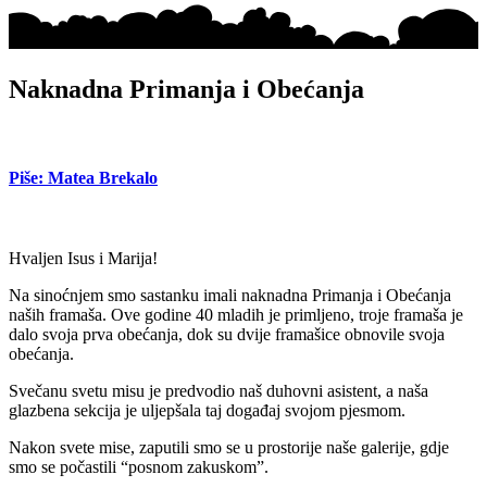
Naknadna Primanja i Obećanja
Piše: Matea Brekalo
Hvaljen Isus i Marija!
Na sinoćnjem smo sastanku imali naknadna Primanja i Obećanja
naših framaša. Ove godine 40 mladih je primljeno, troje framaša je
dalo svoja prva obećanja, dok su dvije framašice obnovile svoja
obećanja.
Svečanu svetu misu je predvodio naš duhovni asistent, a naša
glazbena sekcija je uljepšala taj događaj svojom pjesmom.
Nakon svete mise, zaputili smo se u prostorije naše galerije, gdje
smo se počastili “posnom zakuskom”.