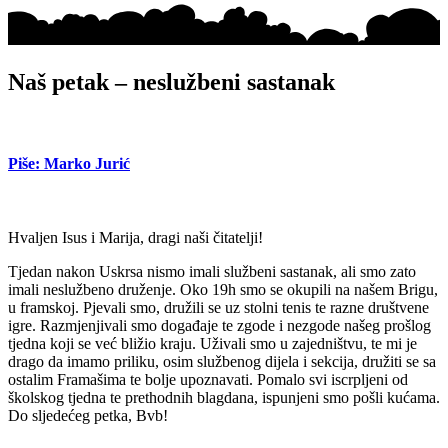
Naš petak – neslužbeni sastanak
Piše: Marko Jurić
Hvaljen Isus i Marija, dragi naši čitatelji!
Tjedan nakon Uskrsa nismo imali službeni sastanak, ali smo zato
imali neslužbeno druženje. Oko 19h smo se okupili na našem Brigu,
u framskoj. Pjevali smo, družili se uz stolni tenis te razne društvene
igre. Razmjenjivali smo događaje te zgode i nezgode našeg prošlog
tjedna koji se već bližio kraju. Uživali smo u zajedništvu, te mi je
drago da imamo priliku, osim službenog dijela i sekcija, družiti se sa
ostalim Framašima te bolje upoznavati. Pomalo svi iscrpljeni od
školskog tjedna te prethodnih blagdana, ispunjeni smo pošli kućama.
Do sljedećeg petka, Bvb!