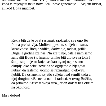
kada te mijenjaju neka nova lica i nove generacije… Svijetu ludost,
ali kod Boga mudrost.
Rekla bih da je ovaj sastanak zaokružio sve ono što
frama predstavlja. Molitvu, pjesmu, smijeh do suza,
kreativnost, širenje vidika, darivanje, radost, priliku.
Duga je godina iza nas. Na kraju nje, ostaje nam samo
zahvaliti Bogu što imamo priliku biti dio svega toga i
što postoji mjesto koje nas kao oganj neprestano
okuplja oko sebe, zove da se ogrijemo o Njegovu
ljubav, da rastemo, učimo se razmišljati, djelovati,
ljubiti. Da ostanemo svjetlo svijetu i sol zemlji kada u
njoj drugima više nema nade i radosti. A ovog Božića,
da primimo Krista u svoja srca, jer on dolazi bez obzira
na okolnosti.
Mir i dobro!