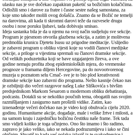
ulasku nas je sve dočekao zapakiran paketić sa božićnim kolačićima.
Odložili smo i darove za fratre i časne sestre našeg samostana, za
koje smo također molili ovog došašća. Znamo da se Božić ne temelji
na darovima, ali kada ti skromni darovi teže da razvesele drugu
osobu i nose poruku ljubavi, tada dobivaju smisao.
Ideja sastanka bila je da u njemu na svoj način sudjeluju sve sekcije.
Program je pjesmom otvorila glazbena sekcija, a zatim je molitvena
predmolila krunicu Djetetu Isusu uz prigodne meditacije. Uslijedio
je zabavni program u obliku vijesti koje su vodili članovi medijske
sekcije, a priloge u vijestima spremali su članovi dramske sekcije.
Od velikih poduzetnika koji se bave uzgajanjem žireva, a ove
godine nemaju profita zbog epidemioloških mjera, do vremenske
prognoze u framama diljem Hercegovine, pa do novootvorenog
muzeja u poznatom selu Crnač- sve je to bio plod kreativnosti
dramske sekcije kao zabavni dio programa. Nešto kasnije čekao nas
je ozbiljniji dio večeri razgovor našeg Luke Sliškovića s bivšim
predsjednikom Markom Sesarom u modernom obliku debatiranja,
podcastu. Dotakli su se nekoliko poučnih tema, obogatili nas svojim
razmišljanjem i zasigurno nam proširili vidike. Zatim, kao
iznenađenje večeri dočekao nas je video koji obuhvaća cijelu 2020.
godinu. Humanitarne akcije, događaje, male i velike žrtve i milosti, a
na samom kraju i zajedničku božićnu čestitku naše frame. Tek tada
smo vidjeli koliko je toga učinjeno. Ono što imamo i što radimo,
zapravo je jako veliko, iako se nekada podrazumijeva i iako se čini
običnim. Shvatiš to kada već polako izlaziš iz te svakodnevice i