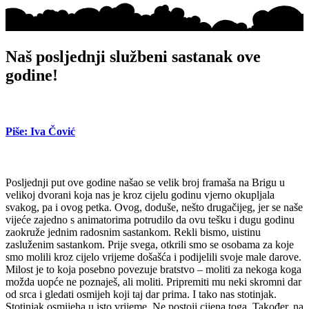
Naš posljednji službeni sastanak ove
godine!
Piše: Iva Čović
Posljednji put ove godine našao se velik broj framaša na Brigu u
velikoj dvorani koja nas je kroz cijelu godinu vjerno okupljala
svakog, pa i ovog petka. Ovog, doduše, nešto drugačijeg, jer se naše
vijeće zajedno s animatorima potrudilo da ovu tešku i dugu godinu
zaokruže jednim radosnim sastankom. Rekli bismo, uistinu
zasluženim sastankom. Prije svega, otkrili smo se osobama za koje
smo molili kroz cijelo vrijeme došašća i podijelili svoje male darove.
Milost je to koja posebno povezuje bratstvo – moliti za nekoga koga
možda uopće ne poznaješ, ali moliti. Pripremiti mu neki skromni dar
od srca i gledati osmijeh koji taj dar prima. I tako nas stotinjak.
Stotinjak osmijeha u isto vrijeme. Ne postoji cijena toga. Također, na