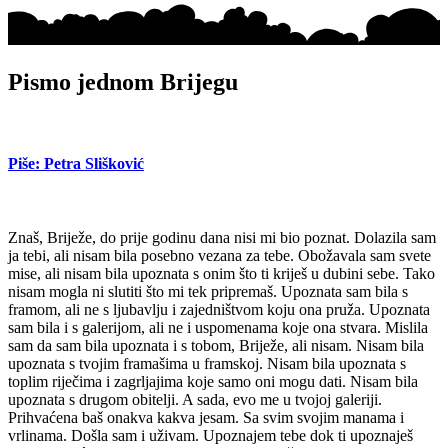
Pismo jednom Brijegu
Piše: Petra Slišković
Znaš, Briježe, do prije godinu dana nisi mi bio poznat. Dolazila sam
ja tebi, ali nisam bila posebno vezana za tebe. Obožavala sam svete
mise, ali nisam bila upoznata s onim što ti kriješ u dubini sebe. Tako
nisam mogla ni slutiti što mi tek pripremaš. Upoznata sam bila s
framom, ali ne s ljubavlju i zajedništvom koju ona pruža. Upoznata
sam bila i s galerijom, ali ne i uspomenama koje ona stvara. Mislila
sam da sam bila upoznata i s tobom, Briježe, ali nisam. Nisam bila
upoznata s tvojim framašima u framskoj. Nisam bila upoznata s
toplim riječima i zagrljajima koje samo oni mogu dati. Nisam bila
upoznata s drugom obitelji. A sada, evo me u tvojoj galeriji.
Prihvaćena baš onakva kakva jesam. Sa svim svojim manama i
vrlinama. Došla sam i uživam. Upoznajem tebe dok ti upoznaješ