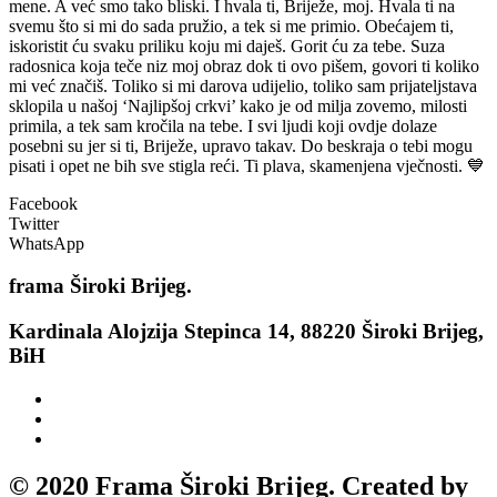
mene. A već smo tako bliski. I hvala ti, Briježe, moj. Hvala ti na
svemu što si mi do sada pružio, a tek si me primio. Obećajem ti,
iskoristit ću svaku priliku koju mi daješ. Gorit ću za tebe. Suza
radosnica koja teče niz moj obraz dok ti ovo pišem, govori ti koliko
mi već značiš. Toliko si mi darova udijelio, toliko sam prijateljstava
sklopila u našoj ‘Najlipšoj crkvi’ kako je od milja zovemo, milosti
primila, a tek sam kročila na tebe. I svi ljudi koji ovdje dolaze
posebni su jer si ti, Briježe, upravo takav. Do beskraja o tebi mogu
pisati i opet ne bih sve stigla reći. Ti plava, skamenjena vječnosti. 💙
Facebook
Twitter
WhatsApp
frama
Široki Brijeg.
Kardinala Alojzija Stepinca 14, 88220 Široki Brijeg,
BiH
© 2020 Frama Široki Brijeg. Created by