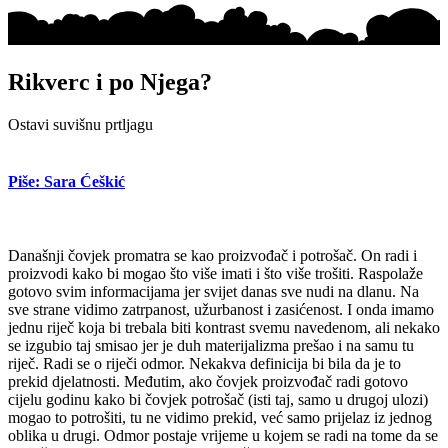
Rikverc i po Njega?
Ostavi suvišnu prtljagu
Piše: Sara Ćeškić
Današnji čovjek promatra se kao proizvođač i potrošač. On radi i
proizvodi kako bi mogao što više imati i što više trošiti. Raspolaže
gotovo svim informacijama jer svijet danas sve nudi na dlanu. Na
sve strane vidimo zatrpanost, užurbanost i zasićenost. I onda imamo
jednu riječ koja bi trebala biti kontrast svemu navedenom, ali nekako
se izgubio taj smisao jer je duh materijalizma prešao i na samu tu
riječ. Radi se o riječi odmor. Nekakva definicija bi bila da je to
prekid djelatnosti. Međutim, ako čovjek proizvođač radi gotovo
cijelu godinu kako bi čovjek potrošač (isti taj, samo u drugoj ulozi)
mogao to potrošiti, tu ne vidimo prekid, već samo prijelaz iz jednog
oblika u drugi. Odmor postaje vrijeme u kojem se radi na tome da se