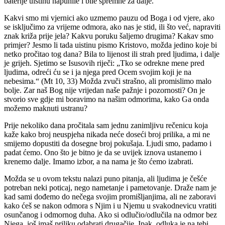
baterije uistinu napunile i bile spremne za dalje.
Kakvi smo mi vjernici ako uzmemo pauzu od Boga i od vjere, ako
se isključimo za vrijeme odmora, ako nas je stid, ili što već, napraviti
znak križa prije jela? Kakvu poruku šaljemo drugima? Kakav smo
primjer? Jesmo li tada uistinu pismo Kristovo, možda jedino koje bi
netko pročitao tog dana? Bila to lijenost ili strah pred ljudima, i dalje
je grijeh. Sjetimo se Isusovih riječi: „Tko se odrekne mene pred
ljudima, odreći ću se i ja njega pred Ocem svojim koji je na
nebesima.“ (Mt 10, 33) Možda zvuči strašno, ali promislimo malo
bolje. Zar naš Bog nije vrijedan naše pažnje i pozornosti? On je
stvorio sve gdje mi boravimo na našim odmorima, kako Ga onda
možemo maknuti ustranu?
Prije nekoliko dana pročitala sam jednu zanimljivu rečenicu koja
kaže kako broj neuspjeha nikada neće doseći broj prilika, a mi ne
smijemo dopustiti da dosegne broj pokušaja. Ljudi smo, padamo i
padat ćemo. Ono što je bitno je da se uvijek iznova ustanemo i
krenemo dalje. Imamo izbor, a na nama je što ćemo izabrati.
Možda se u ovom tekstu nalazi puno pitanja, ali ljudima je češće
potreban neki poticaj, nego nametanje i pametovanje. Draže nam je
kad sami dođemo do nečega svojim promišljanjima, ali ne zaboravi
kako ćeš se nakon odmora s Njim i u Njemu u svakodnevicu vratiti
osunčanog i odmornog duha. Ako si odlučio/odlučila na odmor bez
Njega, još imaš priliku odabrati drugačije. Ipak, odluka je na tebi.