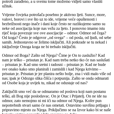
potroši zarađeno, a u svemu tome možemo vidjeti samo vlastiti
užitak.
Vrijeme čovjeka potrošača posebno je aktivno ljeti. Sunce, more,
valovi, borovi i sve što uz to ide, vrijeme veće opuštenosti i
bezbrižnosti nego inače i dani koje često ne razlikujemo samo su
neke od asocijacija koje nas vežu za ljeto. I ponovno imamo istu
riječ koja povezuje sve ove asocijacije – odmor. Odmor od čega?
Od koga? Često je odgovor „od svega“ – od posla, od ljudi, od sebe
samih. Jednostavno se želimo isključiti. Ali potkrade se tu nekad i
isključenje Onoga koga ne bi trebalo isključiti.
Odmor od Boga? Zašto od Njega? Čime je On to zaslužio? Kad
nam je teško – prisutan je. Kad nam treba netko tko će nas saslušati
– prisutan je. Kad smo sretni i radosni – prisutan je. Kad ne bude
sve onako kako smo planirali i zamislili i kad Njega krivimo –
prisutan je. Prisutan je jer planira nešto bolje, zna i vidi malo više od
nas; ipak je Odozgo slika čišća i potpunija. Zašto se onda odmarati
od Osobe koja je uvijek tu, nikad ne odustaje od nas?
Zaključili smo već da se odmaramo od poslova koji nam postanu
teški, ali Bog nije poslodavac. On je Otac i Prijatelj. On ne ide na
odmor, zato nemojmo ni mi ići na odmor od Njega. Kofer pun
nepotrebnih stvari samo će nas ometati. Ostavimo suvišnu prtljagu i
pripravimo mjesto za Njega. Priključimo se na Izvor kako bi se naše