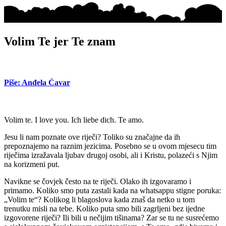
Volim Te jer Te znam
Piše: Anđela Ćavar
Volim te. I love you. Ich liebe dich. Te amo.
Jesu li nam poznate ove riječi? Toliko su značajne da ih
prepoznajemo na raznim jezicima. Posebno se u ovom mjesecu tim
riječima izražavala ljubav drugoj osobi, ali i Kristu, polazeći s Njim
na korizmeni put.
Navikne se čovjek često na te riječi. Olako ih izgovaramo i
primamo. Koliko smo puta zastali kada na whatsappu stigne poruka:
„Volim te“? Kolikog li blagoslova kada znaš da netko u tom
trenutku misli na tebe. Koliko puta smo bili zagrljeni bez ijedne
izgovorene riječi? Ili bili u nečijim tišinama? Zar se tu ne susrećemo