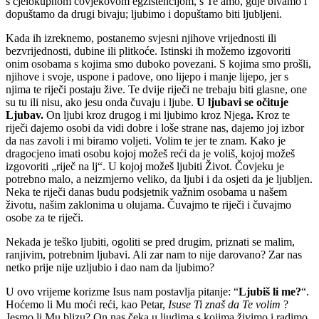
s cjelokupnom čovjekovom egzistencijom, s Te amo, gdje bivamo i
dopuštamo da drugi bivaju; ljubimo i dopuštamo biti ljubljeni.
Kada ih izreknemo, postanemo svjesni njihove vrijednosti ili
bezvrijednosti, dubine ili plitkoće. Istinski ih možemo izgovoriti
onim osobama s kojima smo duboko povezani. S kojima smo prošli,
njihove i svoje, uspone i padove, ono lijepo i manje lijepo, jer s
njima te riječi postaju žive. Te dvije riječi ne trebaju biti glasne, one
su tu ili nisu, ako jesu onda čuvaju i ljube.
U ljubavi se očituje
Ljubav.
On ljubi kroz drugog i mi ljubimo kroz Njega
.
Kroz te
riječi dajemo osobi da vidi dobre i loše strane nas, dajemo joj izbor
da nas zavoli i mi biramo voljeti. Volim te jer te znam. Kako je
dragocjeno imati osobu kojoj možeš reći da je voliš, kojoj možeš
izgovoriti „riječ na lj“. U kojoj možeš ljubiti Život. Čovjeku je
potrebno malo, a neizmjerno veliko, da ljubi i da osjeti da je ljubljen.
Neka te riječi danas budu podsjetnik važnim osobama u našem
životu, našim zaklonima u olujama. Čuvajmo te riječi i čuvajmo
osobe za te riječi.
Nekada je teško ljubiti, ogoliti se pred drugim, priznati se malim,
ranjivim, potrebnim ljubavi. Ali zar nam to nije darovano? Zar nas
netko prije nije uzljubio i dao nam da ljubimo?
U ovo vrijeme korizme Isus nam postavlja pitanje: “
Ljubiš li me?
“.
Hoćemo li Mu moći reći, kao Petar,
Isuse Ti znaš da Te volim
?
Jesmo li Mu blizu? On nas čeka u ljudima s kojima živimo i radimo,