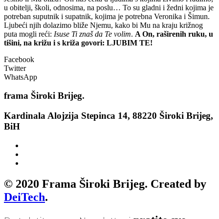
u obitelji, školi, odnosima, na poslu… To su gladni i žedni kojima je
potreban suputnik i supatnik, kojima je potrebna Veronika i Šimun.
Ljubeći njih dolazimo bliže Njemu, kako bi Mu na kraju križnog
puta mogli reći:
Isuse Ti znaš da Te volim
.
A On, raširenih ruku, u
tišini, na križu i s križa govori:
LJUBIM TE!
Facebook
Twitter
WhatsApp
frama
Široki Brijeg.
Kardinala Alojzija Stepinca 14, 88220 Široki Brijeg,
BiH
© 2020 Frama Široki Brijeg. Created by
DeiTech
.