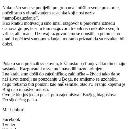
Nakon što smo se podijelili po grupama i otišli u svoje prostorije,
počeli smo s obrađivanjem sastanka koji nosi naziv
“samoBoguzdanje”.
Kao kratku motivaciju smo imali razgovor u parovima između
članova grupe, te su u tom razgovoru trebali reći nekoliko svojih
vrlina, ali i mana. Uz ovaj razgovor smo se opustili, a potom smo
uradili opći test samopouzdanja i moramo priznati da su rezultati bili
dobri.
Polako smo prelazili svjetovnu, kršćansku pa franjevačku dimenziju
sastanka. Razgovarali o svemu i navodili razne primjere.
I na kraju smo došli do zajedničkog zaključka – živjeti tako da se
naš život temelji na pouzdanju u Boga, ne smijemo se uzoholiti,
nego trebamo biti ponizni kao naš serafski otac sv. Franjo kojemu je
Bog dao mnoštvo milosti.
Ovo je bio još jedan petak pun zajedništva i Božjeg blagoslova.
Do sljedećeg petka…
Mir i dobro!
Facebook
Twitter