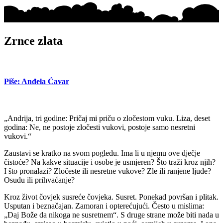
Zrnce zlata
Piše: Anđela Ćavar
„Andrija, tri godine: Pričaj mi priču o zločestom vuku. Liza, deset
godina: Ne, ne postoje zločesti vukovi, postoje samo nesretni
vukovi.“
Zaustavi se kratko na svom pogledu. Ima li u njemu ove dječje
čistoće? Na kakve situacije i osobe je usmjeren? Što traži kroz njih?
I što pronalazi? Zločeste ili nesretne vukove? Zle ili ranjene ljude?
Osudu ili prihvaćanje?
Kroz život čovjek susreće čovjeka. Susret. Ponekad površan i plitak.
Usputan i beznačajan. Zamoran i opterećujući. Često u mislima:
„Daj Bože da nikoga ne susretnem“. S druge strane može biti nada u