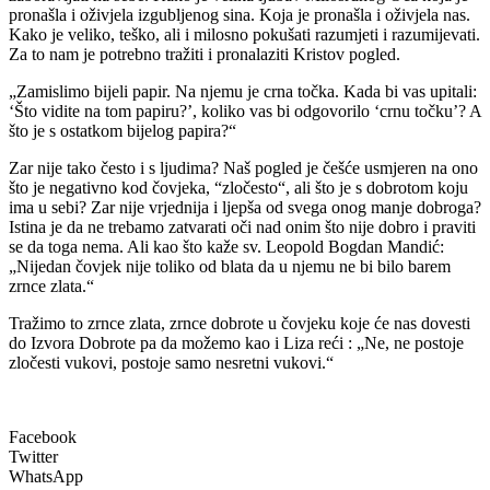
pronašla i oživjela izgubljenog sina. Koja je pronašla i oživjela nas.
Kako je veliko, teško, ali i milosno pokušati razumjeti i razumijevati.
Za to nam je potrebno tražiti i pronalaziti Kristov pogled.
„Zamislimo bijeli papir. Na njemu je crna točka. Kada bi vas upitali:
‘Što vidite na tom papiru?’, koliko vas bi odgovorilo ‘crnu točku’? A
što je s ostatkom bijelog papira?“
Zar nije tako često i s ljudima? Naš pogled je češće usmjeren na ono
što je negativno kod čovjeka, “zločesto“, ali što je s dobrotom koju
ima u sebi? Zar nije vrjednija i ljepša od svega onog manje dobroga?
Istina je da ne trebamo zatvarati oči nad onim što nije dobro i praviti
se da toga nema. Ali kao što kaže sv. Leopold Bogdan Mandić:
„Nijedan čovjek nije toliko od blata da u njemu ne bi bilo barem
zrnce zlata.“
Tražimo to zrnce zlata, zrnce dobrote u čovjeku koje će nas dovesti
do Izvora Dobrote pa da možemo kao i Liza reći : „Ne, ne postoje
zločesti vukovi, postoje samo nesretni vukovi.“
Facebook
Twitter
WhatsApp