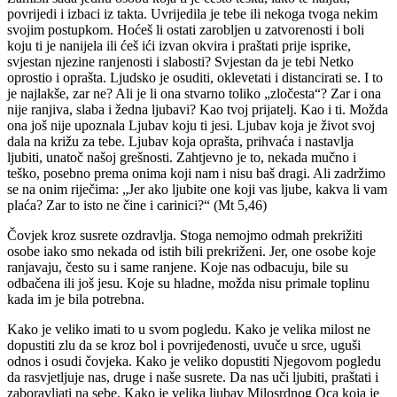
povrijedi i izbaci iz takta. Uvrijedila je tebe ili nekoga tvoga nekim
svojim postupkom. Hoćeš li ostati zarobljen u zatvorenosti i boli
koju ti je nanijela ili ćeš ići izvan okvira i praštati prije isprike,
svjestan njezine ranjenosti i slabosti? Svjestan da je tebi Netko
oprostio i oprašta. Ljudsko je osuditi, oklevetati i distancirati se. I to
je najlakše, zar ne? Ali je li ona stvarno toliko „zločesta“? Zar i ona
nije ranjiva, slaba i žedna ljubavi? Kao tvoj prijatelj. Kao i ti. Možda
ona još nije upoznala Ljubav koju ti jesi. Ljubav koja je život svoj
dala na križu za tebe. Ljubav koja oprašta, prihvaća i nastavlja
ljubiti, unatoč našoj grešnosti. Zahtjevno je to, nekada mučno i
teško, posebno prema onima koji nam i nisu baš dragi. Ali zadržimo
se na onim riječima: „Jer ako ljubite one koji vas ljube, kakva li vam
plaća? Zar to isto ne čine i carinici?“ (Mt 5,46)
Čovjek kroz susrete ozdravlja. Stoga nemojmo odmah prekrižiti
osobe iako smo nekada od istih bili prekriženi. Jer, one osobe koje
ranjavaju, često su i same ranjene. Koje nas odbacuju, bile su
odbačena ili još jesu. Koje su hladne, možda nisu primale toplinu
kada im je bila potrebna.
Kako je veliko imati to u svom pogledu. Kako je velika milost ne
dopustiti zlu da se kroz bol i povrijeđenosti, uvuče u srce, uguši
odnos i osudi čovjeka. Kako je veliko dopustiti Njegovom pogledu
da rasvjetljuje nas, druge i naše susrete. Da nas uči ljubiti, praštati i
zaboravljati na sebe. Kako je velika ljubav Milosrdnog Oca koja je