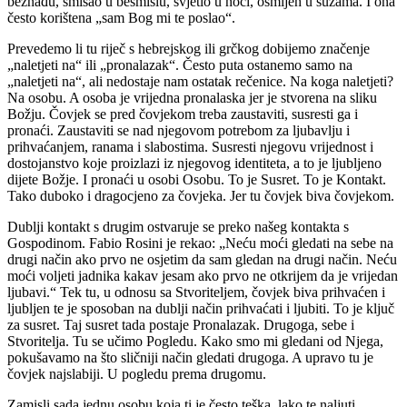
beznađu, smisao u besmislu, svjetlo u noći, osmijeh u suzama. I ona
često korištena „sam Bog mi te poslao“.
Prevedemo li tu riječ s hebrejskog ili grčkog dobijemo značenje
„naletjeti na“ ili „pronalazak“. Često puta ostanemo samo na
„naletjeti na“, ali nedostaje nam ostatak rečenice. Na koga naletjeti?
Na osobu. A osoba je vrijedna pronalaska jer je stvorena na sliku
Božju. Čovjek se pred čovjekom treba zaustaviti, susresti ga i
pronaći. Zaustaviti se nad njegovom potrebom za ljubavlju i
prihvaćanjem, ranama i slabostima. Susresti njegovu vrijednost i
dostojanstvo koje proizlazi iz njegovog identiteta, a to je ljubljeno
dijete Božje. I pronaći u osobi Osobu. To je Susret. To je Kontakt.
Tako duboko i dragocjeno za čovjeka. Jer tu čovjek biva čovjekom.
Dublji kontakt s drugim ostvaruje se preko našeg kontakta s
Gospodinom. Fabio Rosini je rekao: „Neću moći gledati na sebe na
drugi način ako prvo ne osjetim da sam gledan na drugi način. Neću
moći voljeti jadnika kakav jesam ako prvo ne otkrijem da je vrijedan
ljubavi.“ Tek tu, u odnosu sa Stvoriteljem, čovjek biva prihvaćen i
ljubljen te je sposoban na dublji način prihvaćati i ljubiti. To je ključ
za susret. Taj susret tada postaje Pronalazak. Drugoga, sebe i
Stvoritelja. Tu se učimo Pogledu. Kako smo mi gledani od Njega,
pokušavamo na što sličniji način gledati drugoga. A upravo tu je
čovjek najslabiji. U pogledu prema drugomu.
Zamisli sada jednu osobu koja ti je često teška, lako te naljuti,