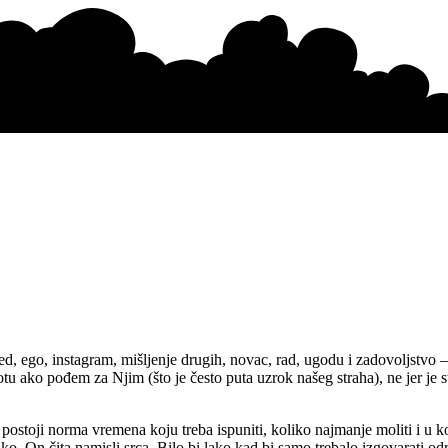
, ego, instagram, mišljenje drugih, novac, rad, ugodu i zadovoljstvo – n
tu ako pođem za Njim (što je često puta uzrok našeg straha), ne jer je
toji norma vremena koju treba ispuniti, koliko najmanje moliti i u ko
ko. On čita namisli srca. Bilo bi lako kad bi samo trebalo izgovarati o