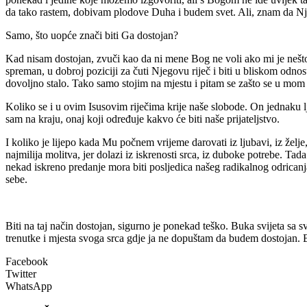
da tako rastem, dobivam plodove Duha i budem svet. Ali, znam da Nj
Samo, što uopće znači biti Ga dostojan?
Kad nisam dostojan, zvuči kao da ni mene Bog ne voli ako mi je nešto 
spreman, u dobroj poziciji za čuti Njegovu riječ i biti u bliskom odno
dovoljno stalo. Tako samo stojim na mjestu i pitam se zašto se u mom 
Koliko se i u ovim Isusovim riječima krije naše slobode. On jednaku lju
sam na kraju, onaj koji određuje kakvo će biti naše prijateljstvo.
I koliko je lijepo kada Mu počnem vrijeme darovati iz ljubavi, iz želj
najmilija molitva, jer dolazi iz iskrenosti srca, iz duboke potrebe. T
nekad iskreno predanje mora biti posljedica našeg radikalnog odricanja
sebe.
Biti na taj način dostojan, sigurno je ponekad teško. Buka svijeta sa s
trenutke i mjesta svoga srca gdje ja ne dopuštam da budem dostojan. Bog
Facebook
Twitter
WhatsApp