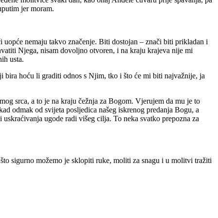
uputim jer moram.
 uopće nemaju takvo značenje. Biti dostojan – znači biti prikladan i
vatiti Njega, nisam dovoljno otvoren, i na kraju krajeva nije mi
ih usta.
ira hoću li graditi odnos s Njim, tko i što će mi biti najvažnije, ja
a mog srca, a to je na kraju čežnja za Bogom. Vjerujem da mu je to
 nekad odmak od svijeta posljedica našeg iskrenog predanja Bogu, a
 i uskraćivanja ugode radi višeg cilja. To neka svatko prepozna za
što sigurno možemo je sklopiti ruke, moliti za snagu i u molitvi tražiti