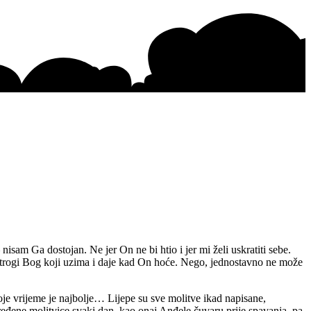
isam Ga dostojan. Ne jer On ne bi htio i jer mi želi uskratiti sebe.
 strogi Bog koji uzima i daje kad On hoće. Nego, jednostavno ne može
je vrijeme je najbolje… Lijepe su sve molitve ikad napisane,
dređene molitvice svaki dan, kao onaj Anđele čuvaru prije spavanja, pa