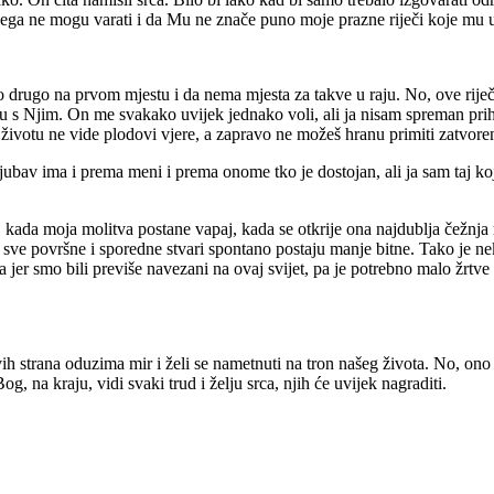
ega ne mogu varati i da Mu ne znače puno moje prazne riječi koje mu 
drugo na prvom mjestu i da nema mjesta za takve u raju. No, ove riječi
su s Njim. On me svakako uvijek jednako voli, ali ja nisam spreman prih
životu ne vide plodovi vjere, a zapravo ne možeš hranu primiti zatvoren
bav ima i prema meni i prema onome tko je dostojan, ali ja sam taj koji b
e, kada moja molitva postane vapaj, kada se otkrije ona najdublja čežnj
ada sve površne i sporedne stvari spontano postaju manje bitne. Tako je
 jer smo bili previše navezani na ovaj svijet, pa je potrebno malo žrtve
vih strana oduzima mir i želi se nametnuti na tron našeg života. No, ono 
, na kraju, vidi svaki trud i želju srca, njih će uvijek nagraditi.