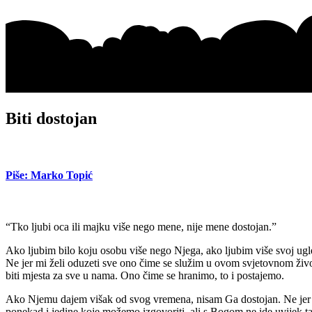
Biti dostojan
Piše: Marko Topić
“Tko ljubi oca ili majku više nego mene, nije mene dostojan.”
Ako ljubim bilo koju osobu više nego Njega, ako ljubim više svoj ugled
Ne jer mi želi oduzeti sve ono čime se služim u ovom svjetovnom živo
biti mjesta za sve u nama. Ono čime se hranimo, to i postajemo.
Ako Njemu dajem višak od svog vremena, nisam Ga dostojan. Ne jer pos
ponekad i jedine koje možemo izgovoriti, ali s Bogom ne ide uvijek ta