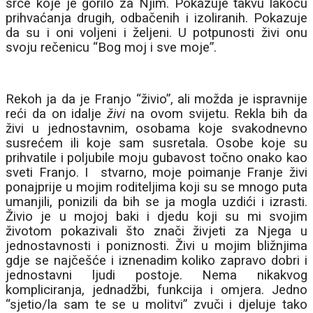
srce koje je gorilo za Njim. Pokazuje takvu lakoću
prihvaćanja drugih, odbačenih i izoliranih. Pokazuje
da su i oni voljeni i željeni. U potpunosti živi onu
svoju rečenicu “Bog moj i sve moje”.
Rekoh ja da je Franjo “živio”, ali možda je ispravnije
reći da on idalje
živi
na ovom svijetu. Rekla bih da
živi u jednostavnim, osobama koje svakodnevno
susrećem ili koje sam susretala. Osobe koje su
prihvatile i poljubile moju gubavost točno onako kao
sveti Franjo. I
stvarno, moje poimanje Franje živi
ponajprije u mojim roditeljima koji su se mnogo puta
umanjili, ponizili da bih se ja mogla uzdići i izrasti.
Živio je u mojoj baki i djedu koji su mi svojim
životom pokazivali što znači živjeti za Njega u
jednostavnosti i poniznosti. Živi u mojim bližnjima
gdje se najčešće i iznenadim koliko zapravo dobri i
jednostavni ljudi postoje. Nema nikakvog
kompliciranja, jednadžbi, funkcija i omjera. Jedno
“sjetio/la sam te se u molitvi” zvuči i djeluje tako