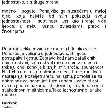
jednostavo, a s druge strane
moćno i bogato. Ponajviše ga susrećem u maloj
djeci koja najviše od svih pokazuju svoju
jednostavnost i suptilnost. Oni kao Franjo vide
ljepotu u nebu, Suncu, zvijezdama, prirodi i
životinjama.
Ponekad velike stvari i ne moraju biti tako velike.
Ponekad je veličina u jednostavnosti riječi,
postupaka i gesta. Zapravo kad nam zafali onih
običnih stvari, tada i shvatimo da nam za sreću i
trebaju one; zdravlje bližnjih, mir, sreća, ispunjenost.
Ne trebaju nam komplicirane riječi, fraze, molitve i
nabrajanja. Poželjeti sreću na ispitu, pomoliti se za
dobre nalaze, nasmijati tužnu osobu, izdvojiti sat-
dva na priču s bakama i djedovima, pružiti pomoć u
svakodnevnim sitnicama.Tako jednostavno, a tako
moćno.
Facebook
Twitter