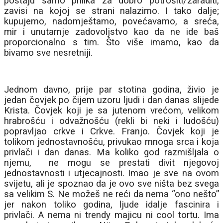
postaju samo prilika za dobro potrošiti/zaraditi,
zavisi na kojoj se strani nalazimo. I tako dalje;
kupujemo, nadomještamo, povećavamo, a sreća,
mir i unutarnje zadovoljstvo kao da ne ide baš
proporcionalno s tim. Što više imamo, kao da
bivamo sve nesretniji.
Jednom davno, prije par stotina godina, živio je
jedan čovjek po čijem uzoru ljudi i dan danas slijede
Krista. Čovjek koji je sa jutenom vrećom, velikom
hrabrošću i odvažnošću (rekli bi neki i ludošću)
popravljao crkve i Crkve. Franjo. Čovjek koji je
tolikom jednostavnošću, privukao mnoga srca i koja
privlači i dan danas. Ma koliko god razmišljala o
njemu,
ne mogu se prestati divit njegovoj
jednostavnosti i utjecajnosti. Imao je sve na ovom
svijetu, ali je spoznao da je ovo sve ništa bez svega
sa velikim S. Ne možeš ne reći da nema “ono nešto”
jer nakon toliko godina, ljude idalje fascinira i
privlači. A nema ni trendy majicu ni cool tortu. Ima