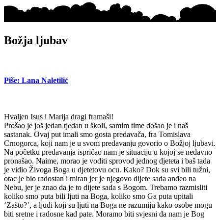
Božja ljubav
Piše: Lana Naletilić
Hvaljen Isus i Marija dragi framaši!
Prošao je još jedan tjedan u školi, samim time došao je i naš
sastanak. Ovaj put imali smo gosta predavača, fra Tomislava
Crnogorca, koji nam je u svom predavanju govorio o Božjoj ljubavi.
Na početku predavanja ispričao nam je situaciju u kojoj se nedavno
pronašao. Naime, morao je voditi sprovod jednog djeteta i baš tada
je vidio Živoga Boga u djetetovu ocu. Kako? Dok su svi bili tužni,
otac je bio radostan i miran jer je njegovo dijete sada anđeo na
Nebu, jer je znao da je to dijete sada s Bogom. Trebamo razmisliti
koliko smo puta bili ljuti na Boga, koliko smo Ga puta upitali
‘Zašto?’, a ljudi koji su ljuti na Boga ne razumiju kako osobe mogu
biti sretne i radosne kad pate. Moramo biti svjesni da nam je Bog