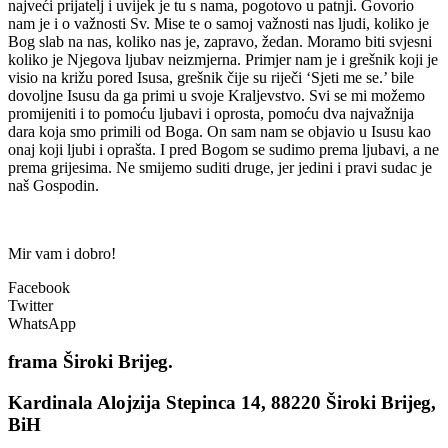
najveći prijatelj i uvijek je tu s nama, pogotovo u patnji. Govorio
nam je i o važnosti Sv. Mise te o samoj važnosti nas ljudi, koliko je
Bog slab na nas, koliko nas je, zapravo, žedan. Moramo biti svjesni
koliko je Njegova ljubav neizmjerna. Primjer nam je i grešnik koji je
visio na križu pored Isusa, grešnik čije su riječi ‘Sjeti me se.’ bile
dovoljne Isusu da ga primi u svoje Kraljevstvo. Svi se mi možemo
promijeniti i to pomoću ljubavi i oprosta, pomoću dva najvažnija
dara koja smo primili od Boga. On sam nam se objavio u Isusu kao
onaj koji ljubi i oprašta. I pred Bogom se sudimo prema ljubavi, a ne
prema grijesima. Ne smijemo suditi druge, jer jedini i pravi sudac je
naš Gospodin.
Mir vam i dobro!
Facebook
Twitter
WhatsApp
frama
Široki Brijeg.
Kardinala Alojzija Stepinca 14, 88220 Široki Brijeg,
BiH