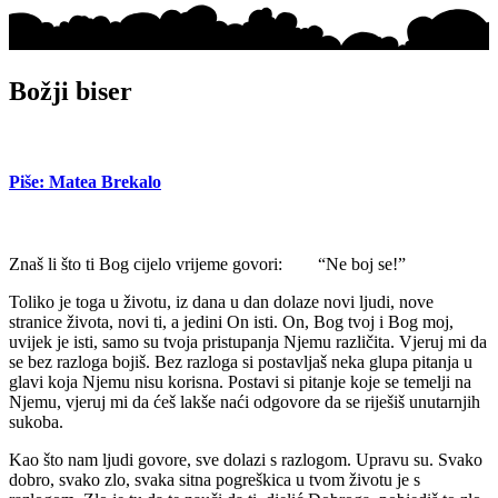
Božji biser
Piše: Matea Brekalo
Znaš li što ti Bog cijelo vrijeme govori: “Ne boj se!”
Toliko je toga u životu, iz dana u dan dolaze novi ljudi, nove
stranice života, novi ti, a jedini On isti. On, Bog tvoj i Bog moj,
uvijek je isti, samo su tvoja pristupanja Njemu različita. Vjeruj mi da
se bez razloga bojiš. Bez razloga si postavljaš neka glupa pitanja u
glavi koja Njemu nisu korisna. Postavi si pitanje koje se temelji na
Njemu, vjeruj mi da ćeš lakše naći odgovore da se riješiš unutarnjih
sukoba.
Kao što nam ljudi govore, sve dolazi s razlogom. Upravu su. Svako
dobro, svako zlo, svaka sitna pogreškica u tvom životu je s