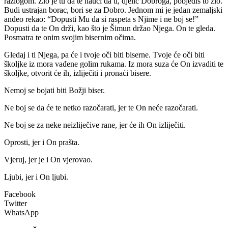
razlogom. Zlo je tu da te nauči da ti, djelić Dobroga, pobjediš to zlo.
Budi ustrajan borac, bori se za Dobro. Jednom mi je jedan zemaljski
anđeo rekao: “Dopusti Mu da si raspeta s Njime i ne boj se!”
Dopusti da te On drži, kao što je Šimun držao Njega. On te gleda.
Posmatra te onim svojim bisernim očima.
Gledaj i ti Njega, pa će i tvoje oči biti biserne. Tvoje će oči biti
školjke iz mora vađene golim rukama. Iz mora suza će On izvaditi te
školjke, otvorit će ih, izliječiti i pronaći bisere.
Nemoj se bojati biti Božji biser.
Ne boj se da će te netko razočarati, jer te On neće razočarati.
Ne boj se za neke neizliječive rane, jer će ih On izliječiti.
Oprosti, jer i On prašta.
Vjeruj, jer je i On vjerovao.
Ljubi, jer i On ljubi.
Facebook
Twitter
WhatsApp