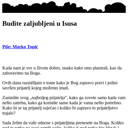
Budite zaljubljeni u Isusa
Piše: Marko Topić
Kada nam je sve u životu dobro, onako kako smo planirali, kao da
zaboravimo na Boga.
Ovih dana razmišljam o tome kako je Bog zapravo pravi i jedini
savršen prijatelj kojeg možemo imati.
Zamislite svog „najboljeg prijatelja“, kako ga zovete samo kada vam
nešto zatreba, kako ga koristite samo kada je vama nešto potrebno.
Kako bi se taj prijatelj osjećao i koliko bi zapravo to prijateljstvo
trajalo?
Sada želim da vaše odnose s prijateljima prenesete na Boga. Koliko
god te netko na ovoj zemlji volio, koliko ti god netko bio blizak i