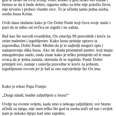
brinuo se da ti bude dobro, sigurno nitko za tebe nije položio život,
nije krvario i proboo vlastito srce. To je učinila samo jedna osoba,
osoba Isusa Krista.
Ovih dana slušamo kako je On Dobri Pastir koji čuva svoje stado i
pazi da se nitko od ovčica ne izgubi i ne zaluta.
Baš kao što navodi evanđelist, On ostavlja 99 pravednih i kreće za
onim malenim i izgubljenim. Kako Isusu pristaje upravo ta
usporedba; Dobri Pastir. Mislim da je to najbolji mogući opis i
najispravnija slika Isusa. Ako ste ikada promatrali pastire, koji imaju
mnogobrojno stado, onda znate kako je teško primijetiti od te mase
ovaca da je jedna zastala, skrenula ili se izgubila. Pastir Dobri
primijeti sve, zastaje i ostavlja pravedne te kreće za jednom,
izgubljenom ovcom jer je baš ta ono najvrjednije što On ima.
Kako je rekao Papa Franjo:
„Dragi mladi, budite zaljubljeni u Isusa!“
Ovdje na ovome svijetu, kada smo u nekoga zaljubljeni, sve bismo
učinili za njega, nije nam teško što god ta osoba traži od nas i uvijek
nam je nekako lijepo kad smo zajedno.