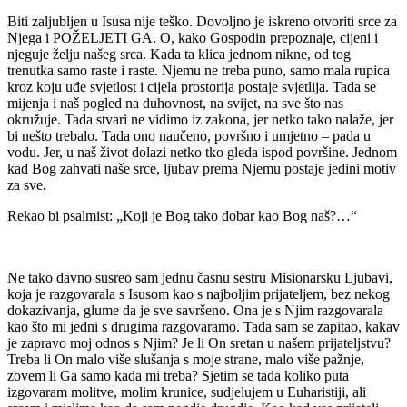
Biti zaljubljen u Isusa nije teško. Dovoljno je iskreno otvoriti srce za
Njega i POŽELJETI GA. O, kako Gospodin prepoznaje, cijeni i
njeguje želju našeg srca. Kada ta klica jednom nikne, od tog
trenutka samo raste i raste. Njemu ne treba puno, samo mala rupica
kroz koju uđe svjetlost i cijela prostorija postaje svjetlija. Tada se
mijenja i naš pogled na duhovnost, na svijet, na sve što nas
okružuje. Tada stvari ne vidimo iz zakona, jer netko tako nalaže, jer
bi nešto trebalo. Tada ono naučeno, površno i umjetno – pada u
vodu. Jer, u naš život dolazi netko tko gleda ispod površine. Jednom
kad Bog zahvati naše srce, ljubav prema Njemu postaje jedini motiv
za sve.
Rekao bi psalmist: „Koji je Bog tako dobar kao Bog naš?…“
Ne tako davno susreo sam jednu časnu sestru Misionarsku Ljubavi,
koja je razgovarala s Isusom kao s najboljim prijateljem, bez nekog
dokazivanja, glume da je sve savršeno. Ona je s Njim razgovarala
kao što mi jedni s drugima razgovaramo. Tada sam se zapitao, kakav
je zapravo moj odnos s Njim? Je li On sretan u našem prijateljstvu?
Treba li On malo više slušanja s moje strane, malo više pažnje,
zovem li Ga samo kada mi treba? Sjetim se tada koliko puta
izgovaram molitve, molim krunice, sudjelujem u Euharistiji, ali