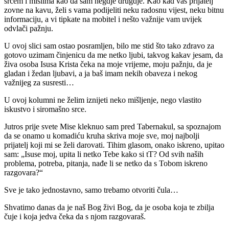
srcem i mislima kao da sam negdje drugdje. Kao kad vas prijatelj
zovne na kavu, želi s vama podijeliti neku radosnu vijest, neku bitnu
informaciju, a vi tipkate na mobitel i nešto važnije vam uvijek
odvlači pažnju.
U ovoj slici sam ostao posramljen, bilo me stid što tako zdravo za
gotovo uzimam činjenicu da me netko ljubi, takvog kakav jesam, da
živa osoba Isusa Krista čeka na moje vrijeme, moju pažnju, da je
gladan i žedan ljubavi, a ja baš imam nekih obaveza i nekog
važnijeg za susresti…
U ovoj kolumni ne želim iznijeti neko mišljenje, nego vlastito
iskustvo i siromašno srce.
Jutros prije svete Mise kleknuo sam pred Tabernakul, sa spoznajom
da se onamo u komadiću kruha skriva moje sve, moj najbolji
prijatelj koji mi se želi darovati. Tihim glasom, onako iskreno, upitao
sam: „Isuse moj, upita li netko Tebe kako si tT? Od svih naših
problema, potreba, pitanja, nađe li se netko da s Tobom iskreno
razgovara?“
Sve je tako jednostavno, samo trebamo otvoriti čula…
Shvatimo danas da je naš Bog živi Bog, da je osoba koja te zbilja
čuje i koja jedva čeka da s njom razgovaraš.