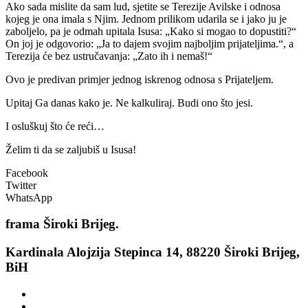
Ako sada mislite da sam lud, sjetite se Terezije Avilske i odnosa
kojeg je ona imala s Njim. Jednom prilikom udarila se i jako ju je
zaboljelo, pa je odmah upitala Isusa: „Kako si mogao to dopustiti?“
On joj je odgovorio: „Ja to dajem svojim najboljim prijateljima.“, a
Terezija će bez ustručavanja: „Zato ih i nemaš!“
Ovo je predivan primjer jednog iskrenog odnosa s Prijateljem.
Upitaj Ga danas kako je. Ne kalkuliraj. Budi ono što jesi.
I osluškuj što će reći…
Želim ti da se zaljubiš u Isusa!
Facebook
Twitter
WhatsApp
frama
Široki Brijeg.
Kardinala Alojzija Stepinca 14, 88220 Široki Brijeg,
BiH