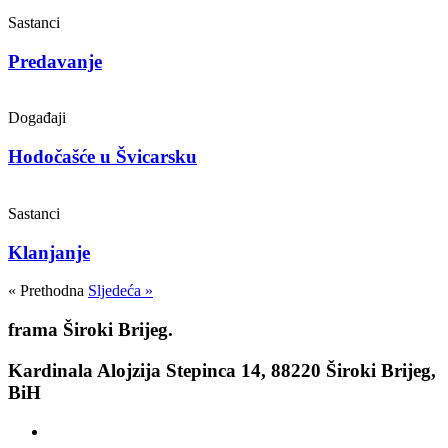
Sastanci
Predavanje
Događaji
Hodočašće u Švicarsku
Sastanci
Klanjanje
« Prethodna
Sljedeća »
frama
Široki Brijeg.
Kardinala Alojzija Stepinca 14, 88220 Široki Brijeg,
BiH