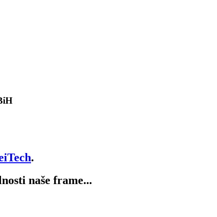
 BiH
eiTech
.
lnosti naše frame...