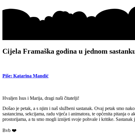
Cijela Framaška godina u jednom sastank
Piše: Katarina Mandić
Hvaljen Isus i Marija, dragi naši čitatelji!
Došao je petak, a s njim i naš službeni sastanak. Ovaj petak smo nakon
sastancima, sekcijama, radu vijeća i animatora, te općenita pitanja o 
prostorijama, a tu smo mogli iznijeti svoje pohvale i kritike. Sastana
Bvb ❤️