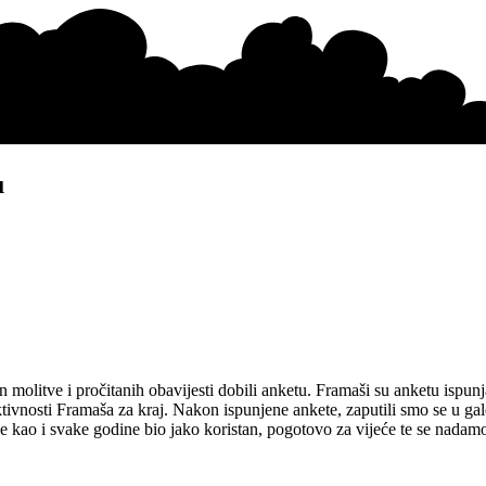
u
 molitve i pročitanih obavijesti dobili anketu. Framaši su anketu ispun
aktivnosti Framaša za kraj. Nakon ispunjene ankete, zaputili smo se u ga
k je kao i svake godine bio jako koristan, pogotovo za vijeće te se nada