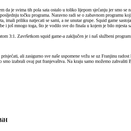
 je svima tih pola sata ostalo u toliko lijepom sjećanju jer smo se nak
osljednju točku programa. Naravno radi se o zabavnom programu koji 
ta, imali priliku natjecati se sami, a ne unutar grupe. Squid game sastoj
mbe i još mnogo toga, što je vodilo sve do finala u kojem je bilo mjesta 
ultatom 3:1. Završetkom squid game-a zaključen je i naš službeni program
ije prisjećati, ali zasigurno sve naše uspomene vežu se uz Franjinu radost
ašto smo izabrali ovaj put franjevaštva. Na kraju samo možemo zahvaliti
 BiH