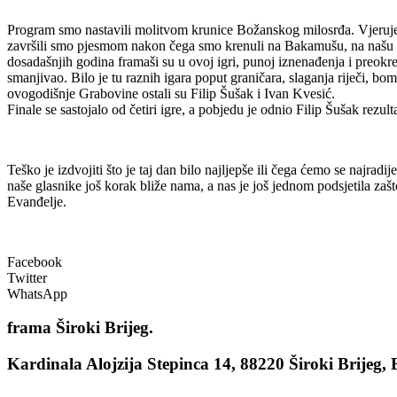
Program smo nastavili molitvom krunice Božanskog milosrđa. Vjerujem da
završili smo pjesmom nakon čega smo krenuli na Bakamušu, na našu p
dosadašnjih godina framaši su u ovoj igri, punoj iznenađenja i preokre
smanjivao. Bilo je tu raznih igara poput graničara, slaganja riječi, bo
ovogodišnje Grabovine ostali su Filip Šušak i Ivan Kvesić.
Finale se sastojalo od četiri igre, a pobjedu je odnio Filip Šušak rez
Teško je izdvojiti što je taj dan bilo najljepše ili čega ćemo se najrad
naše glasnike još korak bliže nama, a nas je još jednom podsjetila z
Evanđelje.
Facebook
Twitter
WhatsApp
frama
Široki Brijeg.
Kardinala Alojzija Stepinca 14, 88220 Široki Brijeg,