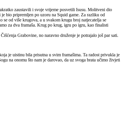
ratko zaustavili i svoje vrijeme posvetili Isusu. Molitveni dio
je bio pripremljen po uzoru na Squid game. Za razliku od
ao se od više krugova, a u svakom krugu broj natjecatelja se
samo za dva framaša. Krug po krug, igru po igru, kao finalisti
 Čišćenja Grabovine, no naravno druženje je potrajalo još par sati.
 koja je uistinu bila prisutna u svim framašima. Ta radost privukla je
 Bogu na onomu što nam je darovao, da uz svoga brata učimo živjeti