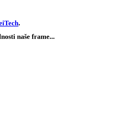
eiTech
.
lnosti naše frame...