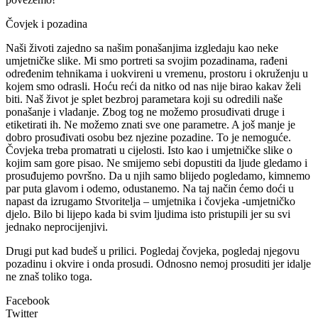
Čovjek i pozadina
Naši životi zajedno sa našim ponašanjima izgledaju kao neke
umjetničke slike. Mi smo portreti sa svojim pozadinama, rađeni
određenim tehnikama i uokvireni u vremenu, prostoru i okruženju u
kojem smo odrasli. Hoću reći da nitko od nas nije birao kakav želi
biti. Naš život je splet bezbroj parametara koji su odredili naše
ponašanje i vladanje. Zbog tog ne možemo prosuđivati druge i
etiketirati ih. Ne možemo znati sve one parametre. A još manje je
dobro prosuđivati osobu bez njezine pozadine. To je nemoguće.
Čovjeka treba promatrati u cijelosti. Isto kao i umjetničke slike o
kojim sam gore pisao. Ne smijemo sebi dopustiti da ljude gledamo i
prosuđujemo površno. Da u njih samo blijedo pogledamo, kimnemo
par puta glavom i odemo, odustanemo. Na taj način ćemo doći u
napast da izrugamo Stvoritelja – umjetnika i čovjeka -umjetničko
djelo. Bilo bi lijepo kada bi svim ljudima isto pristupili jer su svi
jednako neprocijenjivi.
Drugi put kad budeš u prilici. Pogledaj čovjeka, pogledaj njegovu
pozadinu i okvire i onda prosudi. Odnosno nemoj prosuditi jer idalje
ne znaš toliko toga.
Facebook
Twitter