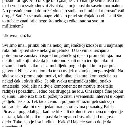
prosudi druge. Bilo bližnje bilo „daljne“. To nam je svima ušlo na
mala vrata u svakodnevni život da nam je postalo sasvim normalno.
No prosuđujemo li dobro? Odnosno smijemo li mi ikako prosuđivati
druge? Sad ću se malo napraviti kao pravi stručnjak pa objasniti što
to trebate znati prije nego što nekoga etiketirate sa svojim
mišljenjem?
Likovna izložba
Svi smo imali priliku biti na nekoj umjetničkoj izložbi ili u najmanju
ruku biti ispred slike nekog umjetnika. U takvim situacijama
potrebno se zaustaviti ispred umjetničkog djela i promotriti ga. Ima
nekih ljudi koji misle da je potrebno znati neku teoriju kako bi
razumjeli neku sliku pa samo blijedo pogledaju i kimnu par puta
glavom. Nije stvar u tom da treba uvijek razumjeti, nego osjetiti. Na
slici se tako promatraju motivi, tehnika, tekstura, kompozicija pa
nekad čak i okvir slike. Ja bih svaku umjetničku sliku, onako
amaterski, podijelio na dvije komponente; na motive (nositelje
radnje) i pozadinu. Jedno bez drugoga ne idu. Oni skupa čine jednu
cijelinu. Tako isto bilo bi poželjno znati i vremenski interval u kojem
je djelo nastalo. Tek tada ćemo u potpunosti razumjeti sadržaj i
smisao. Jer ako bi uzeli jedan uradak od svima poznatog Pabla
Picassa i pogledali ga, kad ne bi znali okolnosti vremena u kojem je
nastalo, lako bi pali u napast da izrugamo i stvoritelja i njegovo
djelo. Tako isto je i sa ljudima. Kako? Hajdete vamo dolje da
povežemo!