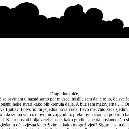
Dragi dnevniče,
d se osvrnem u nazad samo par mjeseci mislila sam da je to to, da sve 
 pustiti neke stvari kako bih krenula dalje. A bila sam malovjerna… I 
a Ljubav. I otvorio mi je jedna nova vrata. I evo me, zato sada sjedim
eljom da svima vama, u ovoj novoj godini, preko ovih stranica podarim ba
ad. Kako postati bolja verzija sebe, kako graditi sebe da postanem što sli
edati u oči svjesna kako živim, a kako mogu živjeti? Sigurna sam da be