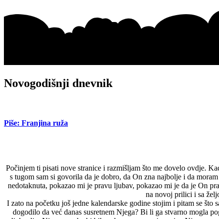
Novogodišnji dnevnik
Piše: Franjina ruža
Počinjem ti pisati nove stranice i razmišljam što me dovelo ovdje. Ka
s tugom sam si govorila da je dobro, da On zna najbolje i da moram
nedotaknuta, pokazao mi je pravu ljubav, pokazao mi je da je On prav
na novoj prilici i sa ž
I zato na početku još jedne kalendarske godine stojim i pitam se što s
dogodilo da već danas susretnem Njega? Bi li ga stvarno mogla pogl