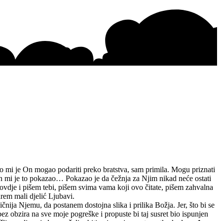
što mi je On mogao podariti preko bratstva, sam primila. Mogu priznati
On mi je to pokazao… Pokazao je da čežnja za Njim nikad neće ostati
 ovdje i pišem tebi, pišem svima vama koji ovo čitate, pišem zahvalna
rem mali djelić Ljubavi.
čnija Njemu, da postanem dostojna slika i prilika Božja. Jer, što bi se
z obzira na sve moje pogreške i propuste bi taj susret bio ispunjen