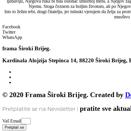
ljubavlju, Njegova ruka bi bila oslonac umornoj meni, a Njegov zagrl
Njemu. Stoga čeznem za boljim životom, ali po Njegovoj p
Isto to želim tebi, dragi čitatelju, jer istinski vjerujem da želja za 
mnoštvo t
Facebook
Twitter
WhatsApp
frama
Široki Brijeg.
Kardinala Alojzija Stepinca 14, 88220 Široki Brijeg,
© 2020 Frama Široki Brijeg. Created by
D
pratite sve aktua
Pretplatite se na Newsletter i
Vaš Email
Pretplati se