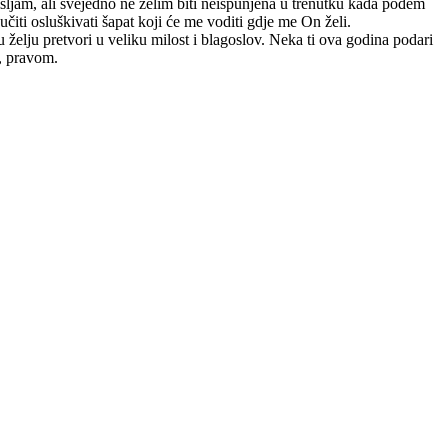
mišljam, ali svejedno ne želim biti neispunjena u trenutku kada pođem
čiti osluškivati šapat koji će me voditi gdje me On želi.
tu želju pretvori u veliku milost i blagoslov. Neka ti ova godina podari
m, pravom.