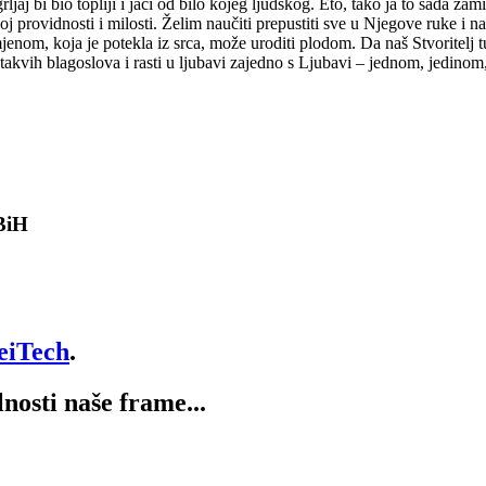
jaj bi bio topliji i jači od bilo kojeg ljudskog. Eto, tako ja to sada za
rovidnosti i milosti. Želim naučiti prepustiti sve u Njegove ruke i nau
promjenom, koja je potekla iz srca, može uroditi plodom. Da naš Stvoritelj 
akvih blagoslova i rasti u ljubavi zajedno s Ljubavi – jednom, jedino
 BiH
eiTech
.
lnosti naše frame...