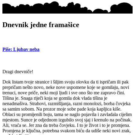
Dnevnik jedne framašice
Piše: Ljubav neba
Dragi dnevniče!
Dok listam tvoje stranice i šiljim svoju olovku da ti ispričam ili pak
prepričam nešto novo, neke nove uspomene koje se gomilaju, novi
trenuci, nove priče, neki moji ljudi i sve ono što me zapravo čini.
Tišina je. Snaga riječi koja se gomila dok vlada tišina je
nenadmašiva. Strahovi, razmišljanja, razni monolozi, borba čovjeka
sa samim sobom. Na prozor moje sobe pade koja kapljica kiše.
Oblaci su promijenili boju, tama se naglo pojavila i zavladala cijelim
mjestom. Sunce je odjednom izgubilo svoj sjaj i krenulo na počinak.
Ali, vraća se. Jer zna da treba čovjeku. I to je život i to je promjena.
Promjena je ključna, potrebna svakom biću da udiše neki novi zrak,