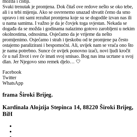
možda i čistiji.
Svaki trenutak je promjena. Dok čitaš ove redove nešto se oko tebe,
ali i u tebi mijenja. Ako se osvrenemo unazad shvatit ćemo da smo
upravo i mi sami rezultat promjena koje su se dogodile izvan nas ili
u nama samima. I važno je da je čovjek toga svjestan. Nekada se
događa da se možda i godinama nalazimo gotovo zarobljeni u nekim
okolnostima, odnosima. Osjećamo da je vrijeme da nešto
promijenimo. Osjećamo i strah i tjeskobu od te promjene pa često
ostajemo paralizirani i bespomoćni. Ali, uvijek nam se vraća ono što
je nama potrebno. Sunce će uvijek ponovno izaći, novi ljudi kročit
će u naš život i sve će imati svoj smisao. Bog nas ima ucrtane u svoj
dlan. Jer Njegovo smo remek djelo… 🤍
Facebook
Twitter
WhatsApp
frama
Široki Brijeg.
Kardinala Alojzija Stepinca 14, 88220 Široki Brijeg,
BiH