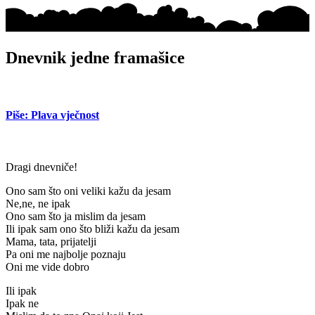
Dnevnik jedne framašice
Piše: Plava vječnost
Dragi dnevniče!
Ono sam što oni veliki kažu da jesam
Ne,ne, ne ipak
Ono sam što ja mislim da jesam
Ili ipak sam ono što bliži kažu da jesam
Mama, tata, prijatelji
Pa oni me najbolje poznaju
Oni me vide dobro
Ili ipak
Ipak ne