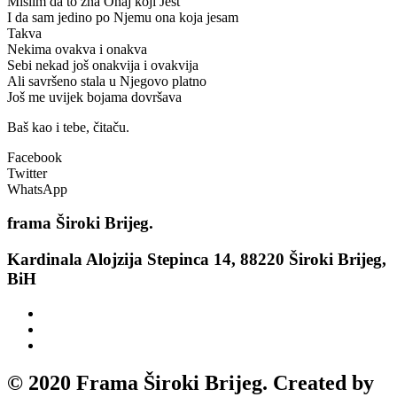
Mislim da to zna Onaj koji Jest
I da sam jedino po Njemu ona koja jesam
Takva
Nekima ovakva i onakva
Sebi nekad još onakvija i ovakvija
Ali savršeno stala u Njegovo platno
Još me uvijek bojama dovršava
Baš kao i tebe, čitaču.
Facebook
Twitter
WhatsApp
frama
Široki Brijeg.
Kardinala Alojzija Stepinca 14, 88220 Široki Brijeg,
BiH
© 2020 Frama Široki Brijeg. Created by