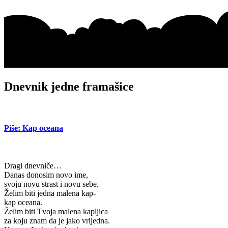
Dnevnik jedne framašice
Piše: Kap oceana
Dragi dnevniče…
Danas donosim novo ime,
svoju novu strast i novu sebe.
Želim biti jedna malena kap-
kap oceana.
Želim biti Tvoja malena kapljica
za koju znam da je jako vrijedna.