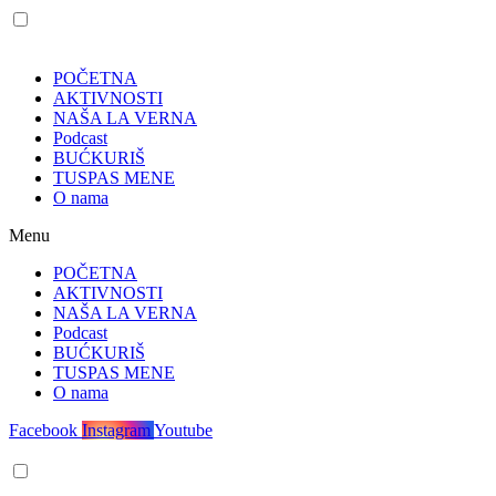
POČETNA
AKTIVNOSTI
NAŠA LA VERNA
Podcast
BUĆKURIŠ
TUSPAS MENE
O nama
Menu
POČETNA
AKTIVNOSTI
NAŠA LA VERNA
Podcast
BUĆKURIŠ
TUSPAS MENE
O nama
Facebook
Instagram
Youtube