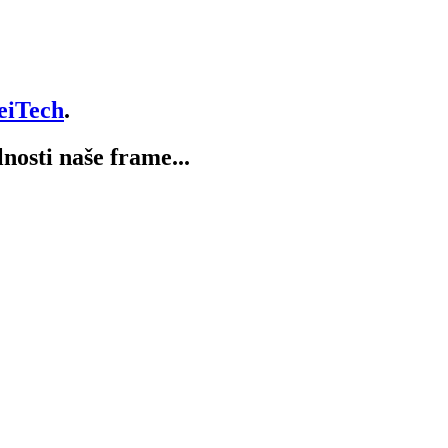
eiTech
.
lnosti naše frame...