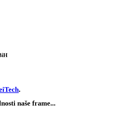
 BiH
eiTech
.
lnosti naše frame...