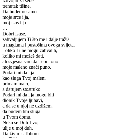
izdvojiti za sebe
trenutak tišine.
Da budemo samo
moje srce i ja,
moj Isus i ja.
…
Dobri Isuse,
zahvaljujem Ti što me i dalje tražiš
u maglama i pustošima ovoga svijeta.
Toliko Ti ne mogu zahvaliti,
koliko mi možeš dati,
ali svjesna sam da Tebi i ono
moje maleno znači puno.
Podari mi da i ja
kao sluga Tvoj maleni
primam malo,
a darujem stostruko.
Podari mi da i ja mogu biti
dionik Tvoje ljubavi,
a da se u njoj ne uzdižem,
da budem tihi sluga
u Tvom domu.
Neka se Duh Tvoj
ulije u moj duh.
Da živim s Tobom