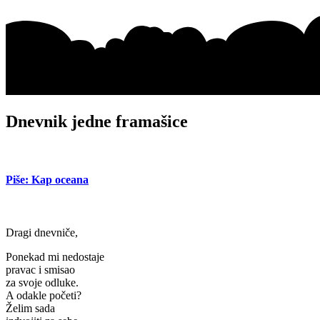
Dnevnik jedne framašice
Piše: Kap oceana
Dragi dnevniče,
Ponekad mi nedostaje
pravac i smisao
za svoje odluke.
A odakle početi?
Želim sada