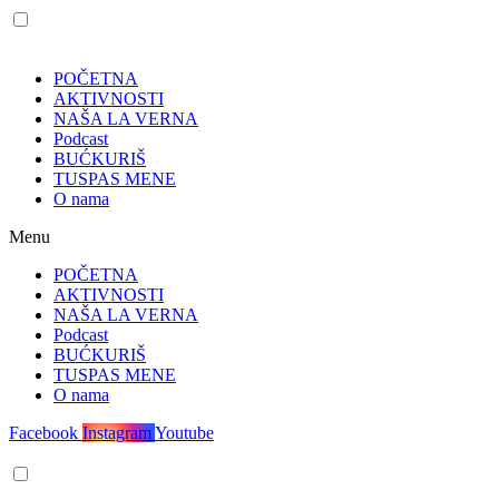
POČETNA
AKTIVNOSTI
NAŠA LA VERNA
Podcast
BUĆKURIŠ
TUSPAS MENE
O nama
Menu
POČETNA
AKTIVNOSTI
NAŠA LA VERNA
Podcast
BUĆKURIŠ
TUSPAS MENE
O nama
Facebook
Instagram
Youtube