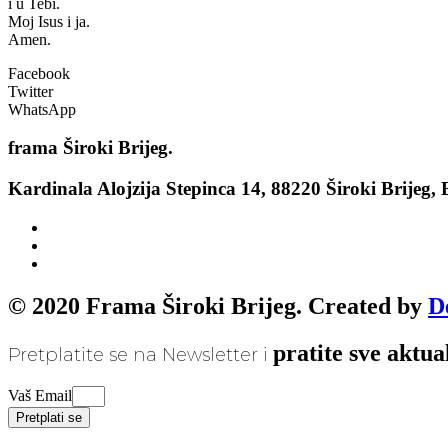
i u Tebi.
Moj Isus i ja.
Amen.
Facebook
Twitter
WhatsApp
frama
Široki Brijeg.
Kardinala Alojzija Stepinca 14, 88220 Široki Brijeg,
© 2020 Frama Široki Brijeg. Created by
D
pratite sve aktua
Pretplatite se na Newsletter i
Vaš Email
Pretplati se