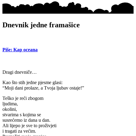
Dnevnik jedne framašice
Piše: Kap oceana
Dragi dnevniče…
Kao što stih jedne pjesme glasi:
“Moji dani prolaze, a Tvoja ljubav ostaje!”
Teško je reći zbogom
ljudima,
okolini,
stvarima s kojima se
susrećemo iz dana u dan.
Ali lijepo je sve to proživjeti
i tragati za većim.