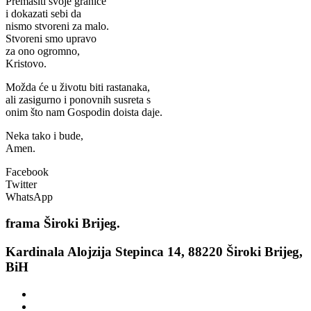
Premašiti svoje granice
i dokazati sebi da
nismo stvoreni za malo.
Stvoreni smo upravo
za ono ogromno,
Kristovo.
Možda će u životu biti rastanaka,
ali zasigurno i ponovnih susreta s
onim što nam Gospodin doista daje.
Neka tako i bude,
Amen.
Facebook
Twitter
WhatsApp
frama
Široki Brijeg.
Kardinala Alojzija Stepinca 14, 88220 Široki Brijeg,
BiH