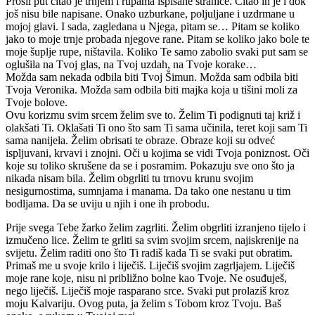
Prošli put čitao je trnjem i rupama ispisane stranice. Čitao ih je i dok
još nisu bile napisane. Onako uzburkane, poljuljane i uzdrmane u
mojoj glavi. I sada, zagledana u Njega, pitam se… Pitam se koliko
jako to moje trnje probada njegove rane. Pitam se koliko jako bole te
moje šuplje rupe, ništavila. Koliko Te samo zabolio svaki put sam se
oglušila na Tvoj glas, na Tvoj uzdah, na Tvoje korake…
Možda sam nekada odbila biti Tvoj Šimun. Možda sam odbila biti
Tvoja Veronika. Možda sam odbila biti majka koja u tišini moli za
Tvoje bolove.
Ovu korizmu svim srcem želim sve to. Želim Ti podignuti taj križ i
olakšati Ti. Oklašati Ti ono što sam Ti sama učinila, teret koji sam Ti
sama nanijela. Želim obrisati te obraze. Obraze koji su odveć
ispljuvani, krvavi i znojni. Oči u kojima se vidi Tvoja poniznost. Oči
koje su toliko skrušene da se i posramim. Pokazuju sve ono što ja
nikada nisam bila. Želim obgrliti tu trnovu krunu svojim
nesigurnostima, sumnjama i manama. Da tako one nestanu u tim
bodljama. Da se uviju u njih i one ih probodu.
Prije svega Tebe žarko želim zagrliti. Želim obgrliti izranjeno tijelo i
izmučeno lice. Želim te grliti sa svim svojim srcem, najiskrenije na
svijetu. Želim raditi ono što Ti radiš kada Ti se svaki put obratim.
Primaš me u svoje krilo i liječiš. Liječiš svojim zagrljajem. Liječiš
moje rane koje, nisu ni približno bolne kao Tvoje. Ne osuđuješ,
nego liječiš. Liječiš moje rasparano srce. Svaki put prolaziš kroz
moju Kalvariju. Ovog puta, ja želim s Tobom kroz Tvoju. Baš