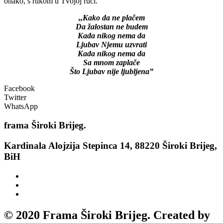
onako, s rukom u Tvojoj ruci.
,,Kako da ne plačem
Da žalostan ne budem
Kada nikog nema da
Ljubav Njemu uzvrati
Kada nikog nema da
Sa mnom zaplače
Što Ljubav nije ljubljena”
Facebook
Twitter
WhatsApp
frama
Široki Brijeg.
Kardinala Alojzija Stepinca 14, 88220 Široki Brijeg,
BiH
© 2020 Frama Široki Brijeg. Created by