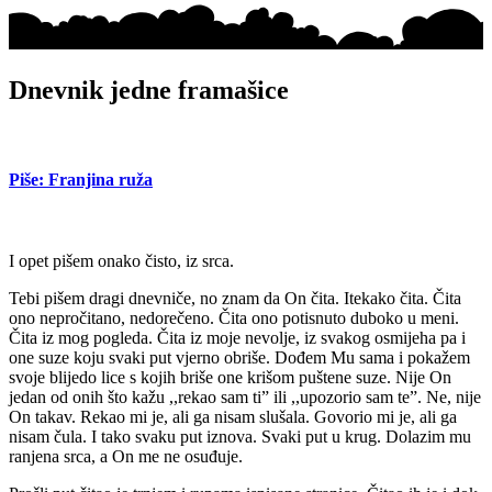
Dnevnik jedne framašice
Piše: Franjina ruža
I opet pišem onako čisto, iz srca.
Tebi pišem dragi dnevniče, no znam da On čita. Itekako čita. Čita
ono nepročitano, nedorečeno. Čita ono potisnuto duboko u meni.
Čita iz mog pogleda. Čita iz moje nevolje, iz svakog osmijeha pa i
one suze koju svaki put vjerno obriše. Dođem Mu sama i pokažem
svoje blijedo lice s kojih briše one krišom puštene suze. Nije On
jedan od onih što kažu ,,rekao sam ti” ili ,,upozorio sam te”. Ne, nije
On takav. Rekao mi je, ali ga nisam slušala. Govorio mi je, ali ga
nisam čula. I tako svaku put iznova. Svaki put u krug. Dolazim mu
ranjena srca, a On me ne osuđuje.