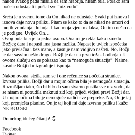
nakon svakog pada mislila da sam hrabrija, nisam bila. Polako sam
počela odustajati i puštat sve “niz vodu”.
Sreća je u svemu tome da On nikad ne odustaje. Svaki put iznova i
iznova daje novu priliku. Pitam se kako to da se nikad ne umori od
mojih vrludanja i lutanja. I kad moja vjera malaksa, On ima nešto da
je podigne. Uvijek On…
Ovog puta bila je to jedna osoba. Ona mi je rekla kako između
Božjeg dara i napasti ima jasna razlika. Napast je uvijek ispočetka
jako privlačna i bez mane, a kasnije nam vidljivo našteti. No, Božji
je dar sasvim nešto drugo. Božji je dar na prvu težak i odbojan. U
ovome slučaju on se pokazao kao ta “nemoguća situacija”. Naime,
kasnije Božji dar izgrađuje i ispunja.
Nakon ovoga, sjetila sam se i one rečenice sa početka stranice.
Izvrsna prilika, Božji dar u mojim očima bila je nemoguća situacija.
Razmišljam tako, što bi bilo da sam stvarno pustila sve niz vodu, da
se nisam ni potrudila maknuti zid koji priječi vidjeti pravi Božji dar.
U mojim očima bilo je nemoguće nadići sve prepreke. No, On je taj
koji premješta planine. On je taj koji mi daje izvrsnu priliku i kaže:
NE BOJ SE!
Do nekog idućeg čitanja! 🙂
Facebook
Twitter