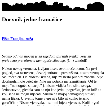
Dnevnik jedne framašice
Piše: Franjina ruža
Svatko od nas suočen je sa slijedom izvrsnih prilika, koje su
prekrasno prerušene u nemoguće situacije. (
C. Swindoll)
Nakon nekog vremena, javljam ti se s ovom rečenicom. Na prvi
pogled, sva rastresena, dezorijentirana i prestrašena, nisam razumjela
ovu rečenicu. Da budem iskrena, nije mi nešto puno ni značila. Nije
dotaknula moje osjećaje. Nije me potakla na razmišljanje. Od te
moje “nemoguće situacije” ja nisam vidjela širu sliku svega.
Jednostavno, gledala sam na nju kao jednu pogrešku, jedan križ na
koji sada ne mogu utjecati. Mislila da mojoj nemogućoj situaciji
nema lijeka. U svemu tome vjere nije bilo ni koliko je zrno
gorušičino. Nisam vjerovala, nisam ni htjela vjerovat. Koliko god