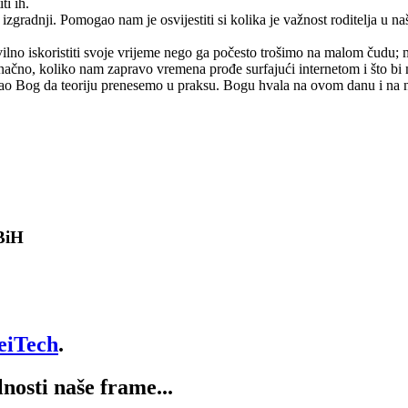
ti ih.
j izgradnji. Pomogao nam je osvijestiti si kolika je važnost roditelja u 
vilno iskoristiti svoje vrijeme nego ga počesto trošimo na malom čudu
načno, koliko nam zapravo vremena prođe surfajući internetom i što bi m
Dao Bog da teoriju prenesemo u praksu. Bogu hvala na ovom danu i na n
 BiH
eiTech
.
lnosti naše frame...