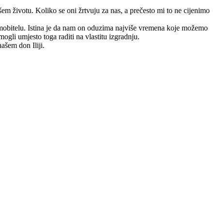
našem životu. Koliko se oni žrtvuju za nas, a prečesto mi to ne cijenimo
; mobitelu. Istina je da nam on oduzima najviše vremena koje možemo
ogli umjesto toga raditi na vlastitu izgradnju.
ašem don Iliji.