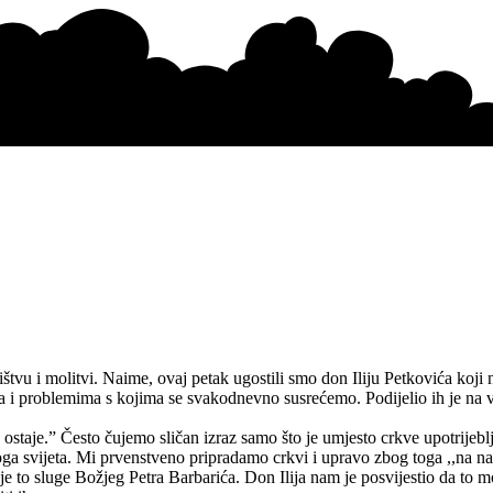
štvu i molitvi. Naime, ovaj petak ugostili smo don Iliju Petkovića koji
 i problemima s kojima se svakodnevno susrećemo. Podijelio ih je na viš
je.” Često čujemo sličan izraz samo što je umjesto crkve upotrijebljena 
oga svijeta. Mi prvenstveno pripradamo crkvi i upravo zbog toga ,,na n
 je to sluge Božjeg Petra Barbarića. Don Ilija nam je posvijestio da to m