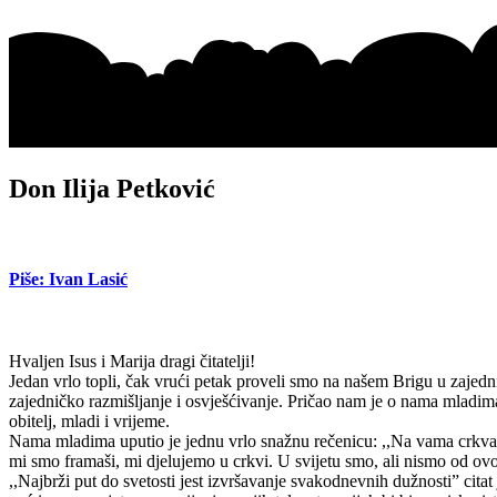
Don Ilija Petković
Piše: Ivan Lasić
Hvaljen Isus i Marija dragi čitatelji!
Jedan vrlo topli, čak vrući petak proveli smo na našem Brigu u zajedni
zajedničko razmišljanje i osvješćivanje. Pričao nam je o nama mladima
obitelj, mladi i vrijeme.
Nama mladima uputio je jednu vrlo snažnu rečenicu: ,,Na vama crkva osta
mi smo framaši, mi djelujemo u crkvi. U svijetu smo, ali nismo od ov
,,Najbrži put do svetosti jest izvršavanje svakodnevnih dužnosti” citat