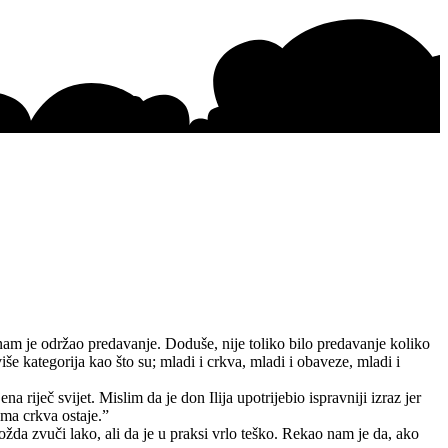
 nam je održao predavanje. Doduše, nije toliko bilo predavanje koliko
e kategorija kao što su; mladi i crkva, mladi i obaveze, mladi i
riječ svijet. Mislim da je don Ilija upotrijebio ispravniji izraz jer
ama crkva ostaje.”
ožda zvuči lako, ali da je u praksi vrlo teško. Rekao nam je da, ako