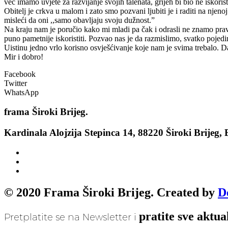
već imamo uvjete za razvijanje svojih talenata, grijeh bi bio ne iskoristi
Obitelj je crkva u malom i zato smo pozvani ljubiti je i raditi na njeno
misleći da oni ,,samo obavljaju svoju dužnost.”
Na kraju nam je poručio kako mi mladi pa čak i odrasli ne znamo pra
puno pametnije iskoristiti. Pozvao nas je da razmislimo, svatko pojedi
Uistinu jedno vrlo korisno osvješćivanje koje nam je svima trebalo. 
Mir i dobro!
Facebook
Twitter
WhatsApp
frama
Široki Brijeg.
Kardinala Alojzija Stepinca 14, 88220 Široki Brijeg,
© 2020 Frama Široki Brijeg. Created by
D
pratite sve aktua
Pretplatite se na Newsletter i