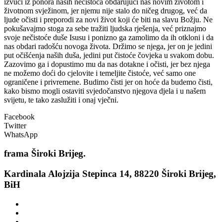
izvući iz ponora naših nečistoća obdarujući nas novim životom i
životnom svježinom, jer njemu nije stalo do ničeg drugog, već da
ljude očisti i preporodi za novi život koji će biti na slavu Božju. Ne
pokušavajmo stoga za sebe tražiti ljudska rješenja, već priznajmo
svoje nečistoće duše Isusu i ponizno ga zamolimo da ih otkloni i da
nas obdari radošću novoga života. Držimo se njega, jer on je jedini
put očišćenja naših duša, jedini put čistoće čovjeka u svakom dobu.
Zazovimo ga i dopustimo mu da nas dotakne i očisti, jer bez njega
ne možemo doći do cjelovite i temeljite čistoće, već samo one
ograničene i privremene. Budimo čisti jer on hoće da budemo čisti,
kako bismo mogli ostaviti svjedočanstvo njegova djela i u našem
svijetu, te tako zaslužiti i onaj vječni.
Facebook
Twitter
WhatsApp
frama
Široki Brijeg.
Kardinala Alojzija Stepinca 14, 88220 Široki Brijeg,
BiH