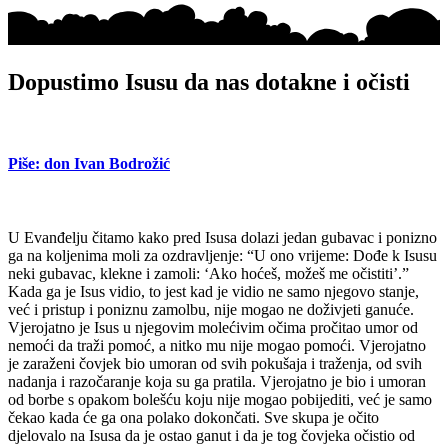
Dopustimo Isusu da nas dotakne i očisti
Piše: don Ivan Bodrožić
U Evanđelju čitamo kako pred Isusa dolazi jedan gubavac i ponizno
ga na koljenima moli za ozdravljenje: “U ono vrijeme: Dođe k Isusu
neki gubavac, klekne i zamoli: ‘Ako hoćeš, možeš me očistiti’.”
Kada ga je Isus vidio, to jest kad je vidio ne samo njegovo stanje,
već i pristup i poniznu zamolbu, nije mogao ne doživjeti ganuće.
Vjerojatno je Isus u njegovim molećivim očima pročitao umor od
nemoći da traži pomoć, a nitko mu nije mogao pomoći. Vjerojatno
je zaraženi čovjek bio umoran od svih pokušaja i traženja, od svih
nadanja i razočaranje koja su ga pratila. Vjerojatno je bio i umoran
od borbe s opakom bolešću koju nije mogao pobijediti, već je samo
čekao kada će ga ona polako dokončati. Sve skupa je očito
djelovalo na Isusa da je ostao ganut i da je tog čovjeka očistio od