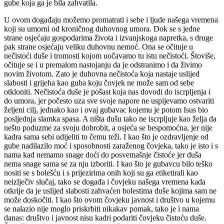
gube koja ga je bila zahvatila.
U ovom događaju možemo promatrati i sebe i ljude našega vremena
koji su umorni od kroničnog duhovnog umora. Dok se s jedne
strane osjećaju gospodarima života i izvanjskoga napretka, s druge
pak strane osjećaju veliku duhovnu nemoć. Ona se očituje u
nečistoći duše i tromosti kojom uočavamo tu istu nečistoći. Štoviše,
očituje se i u premalom nastojanju da je odstranimo i da živimo
novim životom. Zato je duhovna nečistoća koja nastaje uslijed
slabosti i grijeha kao guba koju čovjek ne može sam od sebe
otkloniti. Nečistoća duše je pošast koja nas dovodi do iscrpljenja i
do umora, jer počesto uza sve svoje napore ne uspijevamo ostvariti
željeni cilj, jednako kao i ovaj gubavac kojemu je potom Isus bio
posljednja slamka spasa. A ništa dušu tako ne iscrpljuje kao želja da
nešto poduzme za svoju dobrobit, a osjeća se bespomoćna, jer nije
kadra sama sebi udijeliti to čemu teži. I kao što je ozdravljenje od
gube nadilazilo moć i sposobnosti zaraženog čovjeka, tako je isto i s
nama kad nemamo snage doći do posvemašnje čistoće jer duša
nema snage sama se za nju izboriti. I kao što je gubavcu bilo teško
nositi se s bolešću i s prijezirima onih koji su ga etiketirali kao
neizlječiv slučaj, tako se događa i čovjeku našega vremena kada
otkrije da je uslijed slabosti zahvaćen bolestima duše kojima sam ne
može doskočiti. I kao što ovom čovjeku javnost i društvo u kojemu
se nalazio nije moglo priskrbiti nikakav pomak, tako je i nama
danas: društvo i javnost nisu kadri podariti čovjeku čistoću duše.