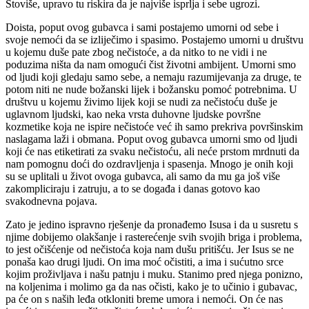
Štoviše, upravo tu riskira da je najviše isprlja i sebe ugrozi.
Doista, poput ovog gubavca i sami postajemo umorni od sebe i
svoje nemoći da se izliječimo i spasimo. Postajemo umorni u društvu
u kojemu duše pate zbog nečistoće, a da nitko to ne vidi i ne
poduzima ništa da nam omogući čist životni ambijent. Umorni smo
od ljudi koji gledaju samo sebe, a nemaju razumijevanja za druge, te
potom niti ne nude božanski lijek i božansku pomoć potrebnima. U
društvu u kojemu živimo lijek koji se nudi za nečistoću duše je
uglavnom ljudski, kao neka vrsta duhovne ljudske površne
kozmetike koja ne ispire nečistoće već ih samo prekriva površinskim
naslagama laži i obmana. Poput ovog gubavca umorni smo od ljudi
koji će nas etiketirati za svaku nečistoću, ali neće prstom mrdnuti da
nam pomognu doći do ozdravljenja i spasenja. Mnogo je onih koji
su se uplitali u život ovoga gubavca, ali samo da mu ga još više
zakompliciraju i zatruju, a to se događa i danas gotovo kao
svakodnevna pojava.
Zato je jedino ispravno rješenje da pronađemo Isusa i da u susretu s
njime dobijemo olakšanje i rasterećenje svih svojih briga i problema,
to jest očišćenje od nečistoća koja nam dušu pritišću. Jer Isus se ne
ponaša kao drugi ljudi. On ima moć očistiti, a ima i sućutno srce
kojim proživljava i našu patnju i muku. Stanimo pred njega ponizno,
na koljenima i molimo ga da nas očisti, kako je to učinio i gubavac,
pa će on s naših leđa otkloniti breme umora i nemoći. On će nas