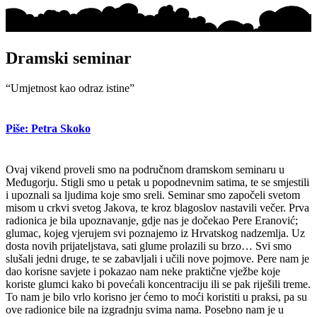
Dramski seminar
“Umjetnost kao odraz istine”
Piše: Petra Skoko
Ovaj vikend proveli smo na područnom dramskom seminaru u
Međugorju. Stigli smo u petak u popodnevnim satima, te se smjestili
i upoznali sa ljudima koje smo sreli. Seminar smo započeli svetom
misom u crkvi svetog Jakova, te kroz blagoslov nastavili večer. Prva
radionica je bila upoznavanje, gdje nas je dočekao Pere Eranović;
glumac, kojeg vjerujem svi poznajemo iz Hrvatskog nadzemlja. Uz
dosta novih prijateljstava, sati glume prolazili su brzo… Svi smo
slušali jedni druge, te se zabavljali i učili nove pojmove. Pere nam je
dao korisne savjete i pokazao nam neke praktične vježbe koje
koriste glumci kako bi povećali koncentraciju ili se pak riješili treme.
To nam je bilo vrlo korisno jer ćemo to moći koristiti u praksi, pa su
ove radionice bile na izgradnju svima nama. Posebno nam je u