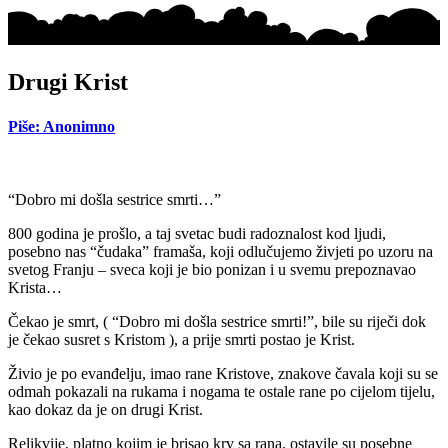
Drugi Krist
Piše: Anonimno
“Dobro mi došla sestrice smrti…”
800 godina je prošlo, a taj svetac budi radoznalost kod ljudi,
posebno nas “čudaka” framaša, koji odlučujemo živjeti po uzoru na
svetog Franju – sveca koji je bio ponizan i u svemu prepoznavao
Krista…
Čekao je smrt, ( “Dobro mi došla sestrice smrti!”, bile su riječi dok
je čekao susret s Kristom ), a prije smrti postao je Krist.
Živio je po evanđelju, imao rane Kristove, znakove čavala koji su se
odmah pokazali na rukama i nogama te ostale rane po cijelom tijelu,
kao dokaz da je on drugi Krist.
Relikvije, platno kojim je brisao krv sa rana, ostavile su posebne