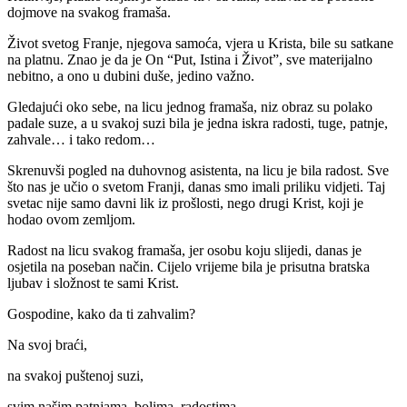
dojmove na svakog framaša.
Život svetog Franje, njegova samoća, vjera u Krista, bile su satkane
na platnu. Znao je da je On “Put, Istina i Život”, sve materijalno
nebitno, a ono u dubini duše, jedino važno.
Gledajući oko sebe, na licu jednog framaša, niz obraz su polako
padale suze, a u svakoj suzi bila je jedna iskra radosti, tuge, patnje,
zahvale… i tako redom…
Skrenuvši pogled na duhovnog asistenta, na licu je bila radost. Sve
što nas je učio o svetom Franji, danas smo imali priliku vidjeti. Taj
svetac nije samo davni lik iz prošlosti, nego drugi Krist, koji je
hodao ovom zemljom.
Radost na licu svakog framaša, jer osobu koju slijedi, danas je
osjetila na poseban način. Cijelo vrijeme bila je prisutna bratska
ljubav i složnost te sami Krist.
Gospodine, kako da ti zahvalim?
Na svoj braći,
na svakoj puštenoj suzi,
svim našim patnjama, bolima, radostima…