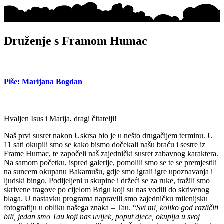
Druženje s Framom Humac
Piše: Marijana Bogdan
Hvaljen Isus i Marija, dragi čitatelji!
Naš prvi susret nakon Uskrsa bio je u nešto drugačijem terminu. U
11 sati okupili smo se kako bismo dočekali našu braću i sestre iz
Frame Humac, te započeli naš zajednički susret zabavnog karaktera.
Na samom početku, ispred galerije, pomolili smo se te se premjestili
na suncem okupanu Bakamušu, gdje smo igrali igre upoznavanja i
ljudski bingo.
Podijeljeni u skupine i držeći se za ruke, tražili smo
skrivene tragove po cijelom Brigu koji su nas vodili do skrivenog
blaga. U nastavku programa napravili smo zajedničku milenijsku
fotografiju u obliku našega znaka – Tau. “
Svi mi, koliko god različiti
bili, jedan smo Tau koji nas uvijek, poput djece, okuplja u svoj