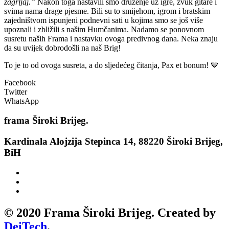
zagrljaj.”
Nakon toga nastavili smo druženje uz igre, zvuk gitare i
svima nama drage pjesme. Bili su to smijehom, igrom i bratskim
zajedništvom ispunjeni podnevni sati u kojima smo se još više
upoznali i zbližili s našim Humčanima.
Nadamo se ponovnom
susretu naših Frama i nastavku ovoga predivnog dana. Neka znaju
da su uvijek dobrodošli na naš Brig!
To je to od ovoga susreta, a do sljedećeg čitanja,
Pax et bonum! 🤎
Facebook
Twitter
WhatsApp
frama
Široki Brijeg.
Kardinala Alojzija Stepinca 14, 88220 Široki Brijeg,
BiH
© 2020 Frama Široki Brijeg. Created by
DeiTech
.