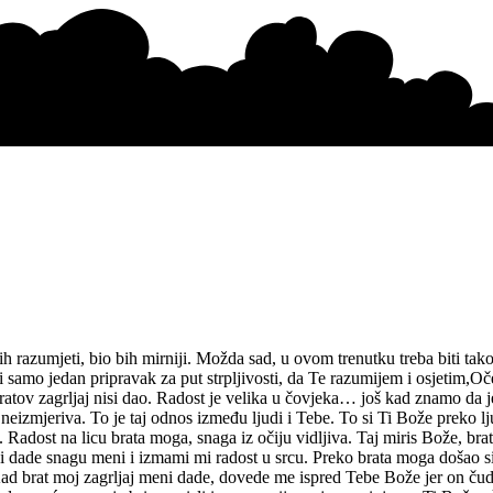
razumjeti, bio bih mirniji. Možda sad, u ovom trenutku treba biti tako
i samo jedan pripravak za put strpljivosti, da Te razumijem i osjetim,
 bratov zagrljaj nisi dao. Radost je velika u čovjeka… još kad znamo da 
eizmjeriva. To je taj odnos između ljudi i Tebe. To si Ti Bože preko ljud
adost na licu brata moga, snaga iz očiju vidljiva. Taj miris Bože, brat m
 i dade snagu meni i izmami mi radost u srcu. Preko brata moga došao 
ad brat moj zagrljaj meni dade, dovede me ispred Tebe Bože jer on čudo