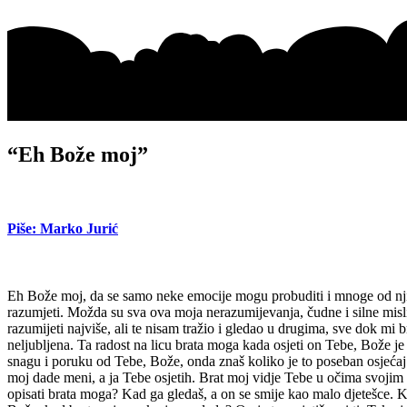
“Eh Bože moj”
Piše: Marko Jurić
Eh Bože moj, da se samo neke emocije mogu probuditi i mnoge od njih 
razumjeti. Možda su sva ova moja nerazumijevanja, čudne i silne misl
razumijeti najviše, ali te nisam tražio i gledao u drugima, sve dok mi
neljubljena. Ta radost na licu brata moga kada osjeti on Tebe, Bože je n
snagu i poruku od Tebe, Bože, onda znaš koliko je to poseban osjećaj. R
moj dade meni, a ja Tebe osjetih. Brat moj vidje Tebe u očima svojim
opisati brata moga? Kad ga gledaš, a on se smije kao malo djetešce. K