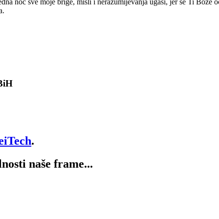
jedna noć sve moje brige, misli i nerazumijevanja ugasi, jer se Ti Bože
a.
 BiH
eiTech
.
lnosti naše frame...