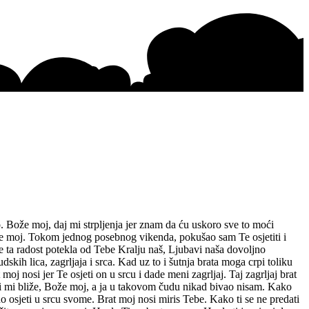
. Bože moj, daj mi strpljenja jer znam da ću uskoro sve to moći
Oče moj. Tokom jednog posebnog vikenda, pokušao sam Te osjetiti i
je ta radost potekla od Tebe Kralju naš, Ljubavi naša dovoljno
skih lica, zagrljaja i srca. Kad uz to i šutnja brata moga crpi toliku
oj nosi jer Te osjeti on u srcu i dade meni zagrljaj. Taj zagrljaj brat
si mi bliže, Bože moj, a ja u takovom čudu nikad bivao nisam. Kako
 osjeti u srcu svome. Brat moj nosi miris Tebe. Kako ti se ne predati