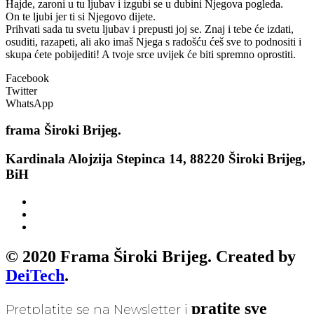
Hajde, zaroni u tu ljubav i izgubi se u dubini Njegova pogleda.
On te ljubi jer ti si Njegovo dijete.
Prihvati sada tu svetu ljubav i prepusti joj se. Znaj i tebe će izdati,
osuditi, razapeti, ali ako imaš Njega s radošću ćeš sve to podnositi i
skupa ćete pobijediti! A tvoje srce uvijek će biti spremno oprostiti.
Facebook
Twitter
WhatsApp
frama
Široki Brijeg.
Kardinala Alojzija Stepinca 14, 88220 Široki Brijeg,
BiH
© 2020 Frama Široki Brijeg. Created by
DeiTech
.
pratite sve
Pretplatite se na Newsletter i