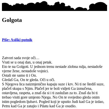
Golgota
Piše: Asiški putnik
Zatvori sada svoje oči…
Vrati se u onaj dan, u onaj petak.
Eto te na Golgoti. U jednom trenu nestade zlobna rulja, nestadoše
vjerne žene, nestadoše vojnici.
Ostali ste samo ti i On.
Gledaš Ga, On te gleda. Oči u oči.
S Njegova lica naizmjenično kapaju suze i krv. Ni ti ne štediš suze,
plačeš skupa s Njim. Plačeš jer te boli vidjeti Ga izmučena,
ostavljena, raspeta, a znaš da si i ti zaslužan za to. Znaš da bi ti
trebao visiti gore umjesto Njega. No On te svejedno gleda onim
istim pogledom ljubavi. Pogled koji je uputio Judi kad Ga je izdao,
Petru kad Ga je zatajio i Pilatu kad Ga je osudio.