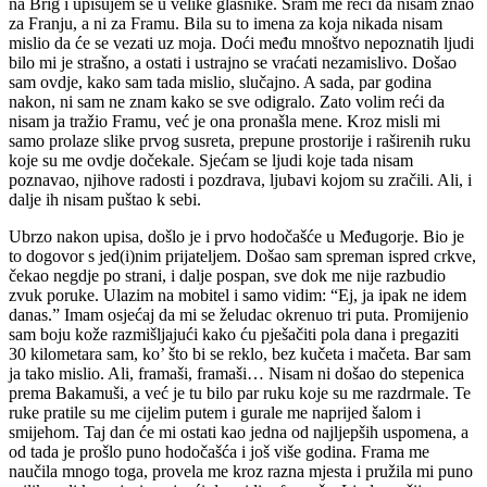
na Brig i upisujem se u velike glasnike. Sram me reći da nisam znao
za Franju, a ni za Framu. Bila su to imena za koja nikada nisam
mislio da će se vezati uz moja. Doći među mnoštvo nepoznatih ljudi
bilo mi je strašno, a ostati i ustrajno se vraćati nezamislivo. Došao
sam ovdje, kako sam tada mislio, slučajno. A sada, par godina
nakon, ni sam ne znam kako se sve odigralo. Zato volim reći da
nisam ja tražio Framu, već je ona pronašla mene. Kroz misli mi
samo prolaze slike prvog susreta, prepune prostorije i raširenih ruku
koje su me ovdje dočekale. Sjećam se ljudi koje tada nisam
poznavao, njihove radosti i pozdrava, ljubavi kojom su zračili. Ali, i
dalje ih nisam puštao k sebi.
Ubrzo nakon upisa, došlo je i prvo hodočašće u Međugorje. Bio je
to dogovor s jed(i)nim prijateljem. Došao sam spreman ispred crkve,
čekao negdje po strani, i dalje pospan, sve dok me nije razbudio
zvuk poruke. Ulazim na mobitel i samo vidim: “Ej, ja ipak ne idem
danas.” Imam osjećaj da mi se želudac okrenuo tri puta. Promijenio
sam boju kože razmišljajući kako ću pješačiti pola dana i pregaziti
30 kilometara sam, ko’ što bi se reklo, bez kučeta i mačeta. Bar sam
ja tako mislio. Ali, framaši, framaši… Nisam ni došao do stepenica
prema Bakamuši, a već je tu bilo par ruku koje su me razdrmale. Te
ruke pratile su me cijelim putem i gurale me naprijed šalom i
smijehom. Taj dan će mi ostati kao jedna od najljepših uspomena, a
od tada je prošlo puno hodočašća i još više godina. Frama me
naučila mnogo toga, provela me kroz razna mjesta i pružila mi puno