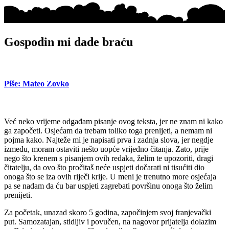
Gospodin mi dade braću
Piše: Mateo Zovko
Već neko vrijeme odgađam pisanje ovog teksta, jer ne znam ni kako
ga započeti. Osjećam da trebam toliko toga prenijeti, a nemam ni
pojma kako. Najteže mi je napisati prva i zadnja slova, jer negdje
između, moram ostaviti nešto uopće vrijedno čitanja. Zato, prije
nego što krenem s pisanjem ovih redaka, želim te upozoriti, dragi
čitatelju, da ovo što pročitaš neće uspjeti dočarati ni tisućiti dio
onoga što se iza ovih riječi krije. U meni je trenutno more osjećaja
pa se nadam da ću bar uspjeti zagrebati površinu onoga što želim
prenijeti.
Za početak, unazad skoro 5 godina, započinjem svoj franjevački
put. Samozatajan, stidljiv i povučen, na nagovor prijatelja dolazim