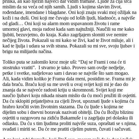
prilika, ali kao njezin najveći dar vidim framaše. Ljude za čija srca
mislim da su veća od njih samih. Ljudi s kojima slavim život,
rođendane, imendane i blagdane. Oni koji znaju svaki moj ožiljak na
koži i na duši. Oni koji me čuvaju od loših ljudi, hladnoće, a najviše
od gladi… Oni koji su alarm mom uspavanom životu i rame
umornoj glavi, moja radost kada sam najtužniji. Naučili su me kako
ljubiti, bezuvjetno, do kraja. Kako zagrljajem slomiti sve nemire
nečijeg života. Pokazali su mi kako se živi, kad te život miluje, ali i
kad te ljulja i udara sa svih strana. Pokazali su mi sve, svoju ljubav i
brigu na milijardu načina.
Toliko puta se zalomilo kroz moje uši: “Daj se Frami i ona će ti
stostruko vratiti”.
I stvarno je tako. Proveo sam ovdje nedjelje,
petke i svetke, sudjelovao sam i davao se najviše što sam mogao.
Ali, kada vidim koliko je Frama dala meni, postidim se. Frama mi je
dala braću. Braću koji su me uveli u ovaj svijet koji mi je dao do
znanja da se najveće radosti kriju u skromnosti. Svijet koji me
naučio ljubavi koju nikada nisam mislio da ću moći pružiti ili osjetiti.
Da ću sklopiti prijateljstva za cijeli život, upoznati ljude s kojima ću
hrabro kročiti svim životnim stazama. Da ću ljude s kojima ne
dijelim sobu i dnevni boravak nazivati obitelji. Da ću Božju blizinu
osjetiti u razgovoru na zidiću Bakamuše i u zagrljaju pri dolasku ili
odlasku. Da ću s tim ljudima proliti najviše suza, opraštati se s njima,
svađati i miriti se. Da će me pratiti cijelim putem, čuvati i sačuvati.