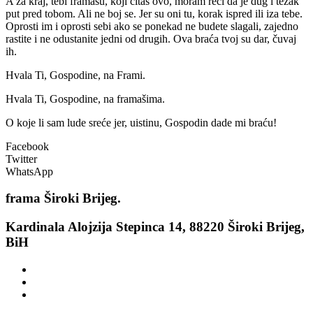
A za kraj, tebi framašu, koji čitaš ovo, moram reći da je dug i težak
put pred tobom. Ali ne boj se. Jer su oni tu, korak ispred ili iza tebe.
Oprosti im i oprosti sebi ako se ponekad ne budete slagali, zajedno
rastite i ne odustanite jedni od drugih. Ova braća tvoj su dar, čuvaj
ih.
Hvala Ti, Gospodine, na Frami.
Hvala Ti, Gospodine, na framašima.
O koje li sam lude sreće jer, uistinu, Gospodin dade mi braću!
Facebook
Twitter
WhatsApp
frama
Široki Brijeg.
Kardinala Alojzija Stepinca 14, 88220 Široki Brijeg,
BiH