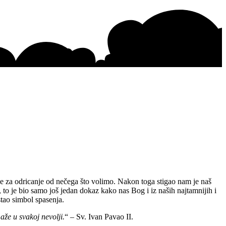
e za odricanje od nečega što volimo.
Nakon toga stigao nam je naš
 to je bio samo još jedan dokaz kako nas Bog i iz naših najtamnijih i
stao simbol spasenja.
maže u svakoj nevolji.
“ –
Sv. Ivan Pavao II.