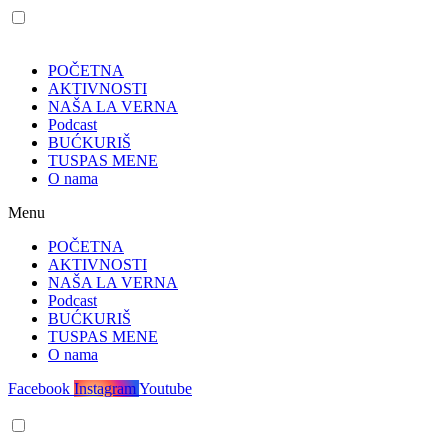
POČETNA
AKTIVNOSTI
NAŠA LA VERNA
Podcast
BUĆKURIŠ
TUSPAS MENE
O nama
Menu
POČETNA
AKTIVNOSTI
NAŠA LA VERNA
Podcast
BUĆKURIŠ
TUSPAS MENE
O nama
Facebook
Instagram
Youtube