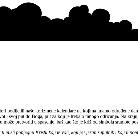
ori podijelili naše korizmene kalendare na kojima imamo određene dan
vot i svoj put do Boga, put za koji je trebalo mnogo odricanja.
Na kraju,
u može pretvoriti u spasenje, baš kao što je križ od simbola sramote po
i misli pobjegnu Kristu koji te voli, koji je vjeran suputnik i koji ti po