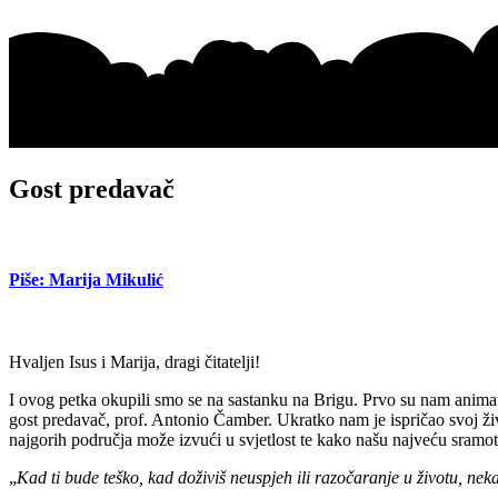
Gost predavač
Piše: Marija Mikulić
Hvaljen Isus i Marija, dragi čitatelji!
I ovog petka okupili smo se na sastanku na Brigu.
Prvo su nam animat
gost predavač, prof. Antonio Čamber.
Ukratko nam je ispričao svoj ži
najgorih područja može izvući u svjetlost te kako našu najveću sramot
„
Kad ti bude teško, kad doživiš neuspjeh ili razočaranje u životu, neka t