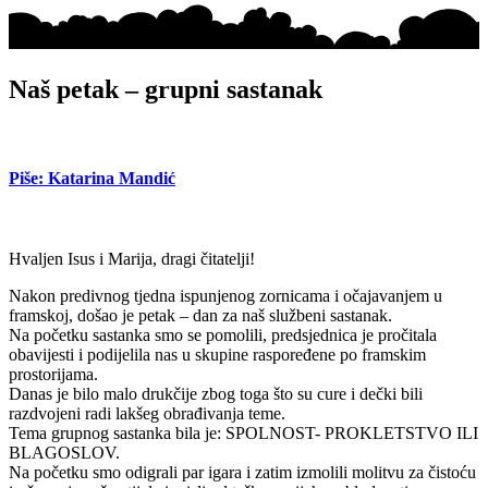
Naš petak – grupni sastanak
Piše: Katarina Mandić
Hvaljen Isus i Marija, dragi čitatelji!
Nakon predivnog tjedna ispunjenog zornicama i očajavanjem u
framskoj, došao je petak – dan za naš službeni sastanak.
Na početku sastanka smo se pomolili, predsjednica je pročitala
obavijesti i podijelila nas u skupine raspoređene po framskim
prostorijama.
Danas je bilo malo drukčije zbog toga što su cure i dečki bili
razdvojeni radi lakšeg obrađivanja teme.
Tema grupnog sastanka bila je: SPOLNOST- PROKLETSTVO ILI
BLAGOSLOV.
Na početku smo odigrali par igara i zatim izmolili molitvu za čistoću