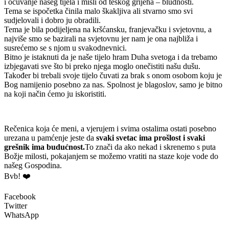
i očuvanje našeg tijela i misli od teškog grijeha – bludnosti.
Tema se ispočetka činila malo škakljiva ali stvarno smo svi
sudjelovali i dobro ju obradili.
Tema je bila podijeljena na kršćansku, franjevačku i svjetovnu, a
najviše smo se bazirali na svjetovnu jer nam je ona najbliža i
susrećemo se s njom u svakodnevnici.
Bitno je istaknuti da je naše tijelo hram Duha svetoga i da trebamo
izbjegavati sve što bi preko njega moglo onečistiti našu dušu.
Također bi trebali svoje tijelo čuvati za brak s onom osobom koju je
Bog namijenio posebno za nas. Spolnost je blagoslov, samo je bitno
na koji način ćemo ju iskoristiti.
Rečenica koja će meni, a vjerujem i svima ostalima ostati posebno
urezana u pamćenje jeste da
svaki svetac ima prošlost i svaki
grešnik ima budućnost.
To znači da ako nekad i skrenemo s puta
Božje milosti, pokajanjem se možemo vratiti na staze koje vode do
našeg Gospodina.
Bvb! ❤️
Facebook
Twitter
WhatsApp