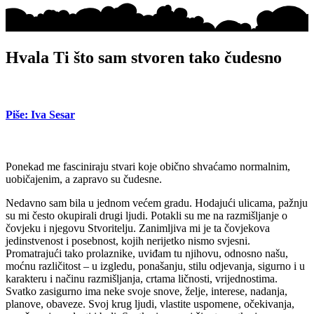
Hvala Ti što sam stvoren tako čudesno
Piše: Iva Sesar
Ponekad me fasciniraju stvari koje obično shvaćamo normalnim,
uobičajenim, a zapravo su čudesne.
Nedavno sam bila u jednom većem gradu. Hodajući ulicama, pažnju
su mi često okupirali drugi ljudi. Potakli su me na razmišljanje o
čovjeku i njegovu Stvoritelju. Zanimljiva mi je ta čovjekova
jedinstvenost i posebnost, kojih nerijetko nismo svjesni.
Promatrajući tako prolaznike, uviđam tu njihovu, odnosno našu,
moćnu različitost – u izgledu, ponašanju, stilu odjevanja, sigurno i u
karakteru i načinu razmišljanja, crtama ličnosti, vrijednostima.
Svatko zasigurno ima neke svoje snove, želje, interese, nadanja,
planove, obaveze. Svoj krug ljudi, vlastite uspomene, očekivanja,