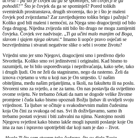
učvrsti – pa što je čovjek da ga se spominješ, sin čovječji te ga
pohodiš?”
Što je čovjek da ga se spominješ? Pored tolikih
svemirskih prostranstava, drugih stvorenja, tko je i što je maleni
čovjek pod zvijezdama? Zar zavrijeđujemo toliku brigu i pažnju?
Koliko god bili maleni i nemoćni, za Njega smo dragocijeniji od bilo
čega drugog. Nijedna zvijezda niti bilo što drugo ne mogu zamijeniti
čovjeka. Čovjek sve nadvisuje. „
Ti ga učini malo manjim od Boga,
slavom i sjajem njega okruni
.“ Imamo li uopće pravo osjećati se
bezvrijednima i stvarati negativne slike o sebi i svome životu?
Vrijedni smo jer smo Njegovi, dragocijeni smo i predivno djelo
Stvoritelja. Koliko smo svi jedinstveni i originalni. Kad bismo to
razumijeli, ne bi bilo uspoređivanja i neprihvaćanja, kako sebe, tako
i drugih ljudi. On ne želi da stagniramo, nego da rastemo. Želi da
iznova cvjetamo u vrtu u koji nas je On smjestio. U našim
obiteljima, među našim prijateljima, u školi, na fakultetu ili na poslu.
Stvoreni smo za svjetlo, a ne za tamu. On nas postavlja da svijetlimo
ovome svijetu. Ne trebamo čekati da nam se dogode velike životne
promjene i čuda kako bismo upoznali Božju ljubav ili uvidjeli svoju
vrijednost. Ta ljubav se očituje u svakodnevnim malim čudesima
koja On čini za svakoga od nas. Svi ih doživljavamo, samo ih
trebamo postati svjesni i biti zahvalni na njima. Nastojmo nositi
Njegovu svjetlost kako bismo lakše mogli ispuniti poslanje koje On
ima za nas i ispravno upotrijebiti dar koji nam je dao – život.
„Hvala Ti što sam stvoren tako čudesno, što su djela Tvoja