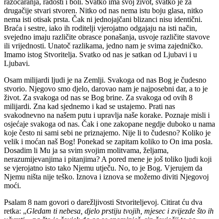
razočaranja, radosti i boli. Svatko ima svoj život, svatko je za
drugačije stvari stvoren. Nitko od nas nema istu boju glasa, nitko
nema isti otisak prsta. Čak ni jednojajčani blizanci nisu identični.
Braća i sestre, iako ih roditelji vjerojatno odgajaju na isti način,
svejedno imaju različite obrasce ponašanja, usvoje različite stavove
ili vrijednosti. Unatoč razlikama, jedno nam je svima zajedničko.
Imamo istog Stvoritelja. Svatko od nas je satkan od Ljubavi i u
Ljubavi.
Osam milijardi ljudi je na Zemlji. Svakoga od nas Bog je čudesno
stvorio. Njegovo smo djelo, darovao nam je najposebni dar, a to je
život. Za svakoga od nas se Bog brine. Za svakoga od ovih 8
milijardi. Zna kad sjednemo i kad se ustajemo. Prati nas
svakodnevno na našem putu i upravlja naše korake. Poznaje misli i
osjećaje svakoga od nas. Čak i one zakopane negdje duboko u nama
koje često ni sami sebi ne priznajemo. Nije li to čudesno? Koliko je
velik i moćan naš Bog! Ponekad se zapitam koliko to On ima posla.
Dosadim li Mu ja sa svim svojim molitvama, željama,
nerazumijevanjima i pitanjima? A pored mene je još toliko ljudi koji
se vjerojatno isto tako Njemu utječu. No, to je Bog. Vjerujem da
Njemu ništa nije teško. Iznova i iznova se možemo diviti Njegovoj
moći.
Psalam 8 nam govori o darežljivosti Stvoriteljevoj. Citirat ću dva
retka: „
Gledam ti nebesa, djelo prstiju tvojih, mjesec i zvijezde što ih