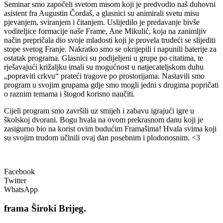
Seminar smo započeli svetom misom koji je predvodio naš duhovni
asistent fra Augustin Čordaš, a glasnici su animirali svetu misu
pjevanjem, sviranjem i čitanjem. Uslijedilo je predavanje bivše
voditeljice formacije naše Frame, Ane Mikulić, koja na zanimljiv
način prepričala dio svoje mladosti koji je provela trudeći se slijediti
stope svetog Franje. Nakratko smo se okrijepili i napunili baterije za
ostatak programa. Glasnici su podijeljeni u grupe po citatima, te
rješavajući križaljku imali su mogućnost u natjecateljskom duhu
„popraviti crkvu“ prateći tragove po prostorijama. Nastavili smo
program u svojim grupama gdje smo mogli jedni s drugima popričati
o raznim temama i štogod korisno naučiti.
Cijeli program smo završili uz smijeh i zabavu igrajući igre u
školskoj dvorani. Bogu hvala na ovom prekrasnom danu koji je
zasigurno bio na korist ovim budućim Framašima! Hvala svima koji
su svojim trudom učinili ovaj dan posebnim i plodonosnim. <3
Facebook
Twitter
WhatsApp
frama
Široki Brijeg.