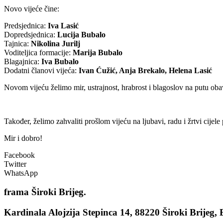
Novo vijeće čine:
Predsjednica:
Iva Lasić
Dopredsjednica:
Lucija Bubalo
Tajnica:
Nikolina Jurilj
Voditeljica formacije:
Marija Bubalo
Blagajnica:
Iva Bubalo
Dodatni članovi vijeća:
Ivan Ćužić, Anja Brekalo, Helena Lasić
Novom vijeću želimo mir, ustrajnost, hrabrost i blagoslov na putu oba
Također, želimo zahvaliti prošlom vijeću na ljubavi, radu i žrtvi cije
Mir i dobro!
Facebook
Twitter
WhatsApp
frama
Široki Brijeg.
Kardinala Alojzija Stepinca 14, 88220 Široki Brijeg,