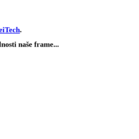
eiTech
.
lnosti naše frame...