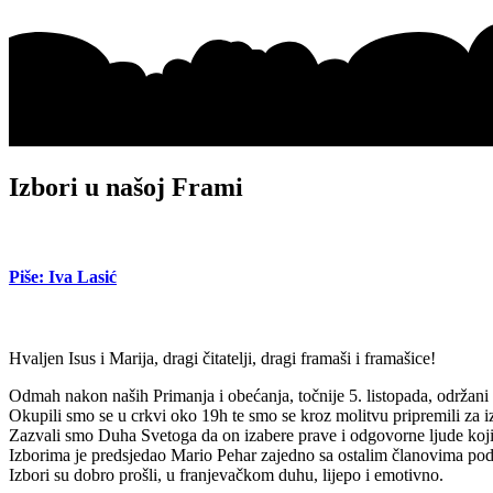
Izbori u našoj Frami
Piše: Iva Lasić
Hvaljen Isus i Marija, dragi čitatelji, dragi framaši i framašice!
Odmah nakon naših Primanja i obećanja, točnije 5. listopada, održani 
Okupili smo se u crkvi oko 19h te smo se kroz molitvu pripremili za i
Zazvali smo Duha Svetoga da on izabere prave i odgovorne ljude koji 
Izborima je predsjedao Mario Pehar zajedno sa ostalim članovima podru
Izbori su dobro prošli, u franjevačkom duhu, lijepo i emotivno.