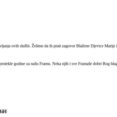
vljanja ovih službi. Želimo da ih prati zagovor Blažene Djevice Marije i
le protekle godine za našu Framu. Neka njih i sve Framaše dobri Bog bla
 BiH