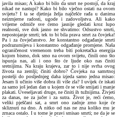
javila misao; A kako bi bilo da smrt ne postoji, da kraj
nikad ne nastupi? Kako bi bilo vječno ostati na ovom
svijetu? I ta se djetinja želja najčešće rađa u danima
neizmjerne radosti, ugode i zadovoljstva. Ali kako
vrijeme odmiče sve ćemo jasnije gledati kroz lupo
realnosti, sve dok jasno ne shvatimo: Odsustvo smrti,
nepostojanje smrti; tek to bi bila prava smrt za čovjeka!
Pa i za čovječanstvo.
Jer konstantno odgađanje smrti
podrazumijeva i konstantno odgađanje promjene. Naša
ograničenost vremenom treba biti pokretačka energija
kojom bismo, dok smo na ovom svijetu, činili ono što
ispunja nas, ali i ono što će ljude oko nas činiti
sretnijima. Na kraju krajeva, zar to i nije svrha ovog
života na zemlji; činiti dobro? Čovjeka na samrtnoj
postelji do posljednjeg daha izjeda samo jedna misao:
Jesam li učinio više dobra ili više zla? I uvijek će iskati
za samo još jedan dan u kojem će se više smijati i manje
plakati. Uveseljavati druge, ne činiti ih tužnijima. Živjeti
za danas, ne za jučer i za sutra. Život je, reći ćemo,
veliki pješčani sat, a smrt ono zadnje zrno koje će
skliznuti na dno. A nitko od nas ne zna koliko mu je
zrnaca ostalo. I u tome je pravi smisao smrti; ne da je se