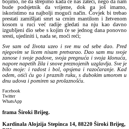
bojimo, ne da strepimo kada će nas zateći, nego da nam
bude podsjetnik da vrijeme, dok ga još imamo,
iskoristimo na najbolji mogući način. Čovjek bi trebao
prestati zamišljati smrt sa crnim mantilom i žetvenom
kosom u ruci već radije gledati na nju kao davno
izgubljeni dio sebe s kojim će se jednog dana ponovno
sresti, ujediniti i, nada se, moći reći;
Sve sam od života uzeo i sve mu od sebe dao. Pred
njegovim se licem nisam pretvarao. Dao sam mu svoje
zanose i svoje padove, svoja pregnuća i svoja klonuća,
napore napetih žila i snove preznojenih uzglavlja. Sve je
bilo moje: i radost i bol, opsjena i razočaranje. Kad
odem, otići ću go i praznih ruku, s dubokim umorom u
dnu udova i pomiren sa prolaznošću.
Facebook
Twitter
WhatsApp
frama
Široki Brijeg.
Kardinala Alojzija Stepinca 14, 88220 Široki Brijeg,