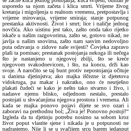
se začne klica jednog postojanja, klica svijesti, odmah je
usporedo sa njom začeta i klica smrti. Vrijeme živog
kretanja i migoljenja u realnom vremenu, pretpostavlja i
vrijeme mirovanja, vrijeme smiraja; stanje potpunog
prestanka aktivnosti. Život i smrt; lice i naličje jednog
novčića. Ako uistinu jest tako, zašto onda tako rijetko
iskače u našim razgovorima, zašto se, gotovo nikad, ne
javlja u našim snovima, zašto nam sasvim nedovoljno
puta odzvanja o zidove naše svijesti? Čovjeka zapravo
plaši ta pomisao; prestanak postojanja nekoga ili nečega
što je nastanjeno u njegovoj zbilji, što se kreće
njegovom svakodnevicom, i što, na koncu, drži kao
svoje. A naročito se taj bunt protiv nepostojanja očituje
u danima djetinjstva; ako majka iščezne iz djetetova
vidokruga, pa makar i nakratko, ono će neutješno
plakati čudeći se kako je nešto tako stvarno i živo, i
nadasve njemu blisko, odjednom nestalo, prestalo
postojati u shvaćanjima njegova prostora i vremena. Ali
kada se majka ponovo pojavi dijete se svo ozari i
zaboravi na prethodnu bol; „Živa je! Ponovno
postoji
!“
Izgleda da tu djetinju potrebu nosimo sa sobom kroz
život poput vlastite sjene i nikada je u potpunosti ne
nadrastemo. Nije li se u svačijem srcu barem jedanput