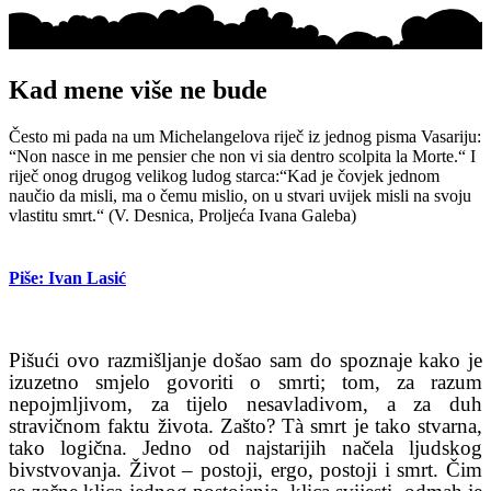
Kad mene više ne bude
Često mi pada na um Michelangelova riječ iz jednog pisma Vasariju:
“Non nasce in me pensier che non vi sia dentro scolpita la Morte.“ I
riječ onog drugog velikog ludog starca:“Kad je čovjek jednom
naučio da misli, ma o čemu mislio, on u stvari uvijek misli na svoju
vlastitu smrt.“ (V. Desnica, Proljeća Ivana Galeba)
Piše: Ivan Lasić
Pišući ovo razmišljanje došao sam do spoznaje kako je
izuzetno smjelo govoriti o smrti; tom, za razum
nepojmljivom, za tijelo nesavladivom, a za duh
stravičnom faktu života. Zašto? Tà smrt je tako stvarna,
tako logična. Jedno od najstarijih načela ljudskog
bivstvovanja. Život – postoji, ergo, postoji i smrt. Čim